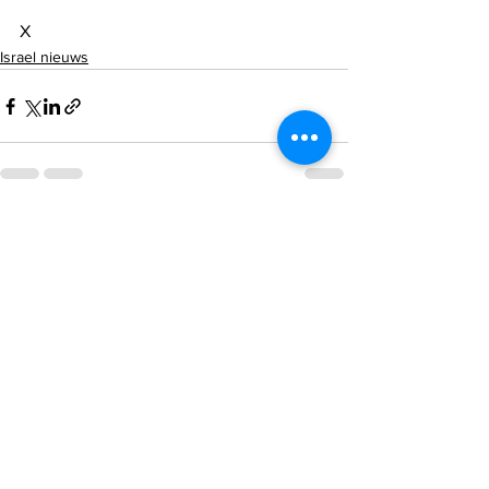
X
Israel nieuws
Alles weergeven
Recente blogposts