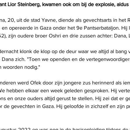
nt Lior Steinberg, kwamen ook om bij de explosie, aldus
a, 20, uit de stad Yavne, diende als gevechtsarts in het 
de en opereerde in Gaza onder het 9e Pantserbataljon. Hij l
), zijn oudere broer Oshri en drie zussen achter: Dana, 
dernacht klonk de klop op de deur waar we altijd al bang 
e Dana zich. "Toen we openden en de vertegenwoordigers
n woorden nodig."
inderen werd Ofek door zijn jongere zus herinnerd als iem
 "We hebben elkaar een week geleden gesproken. Hij verte
s en onze ouders altijd gerust te stellen. Hij zei dat er 
r de gevechten in Gaza. Hij geloofde in zichzelf en zijn pr
gustus 2022 en was nog in de basisopleiding tijdens de t