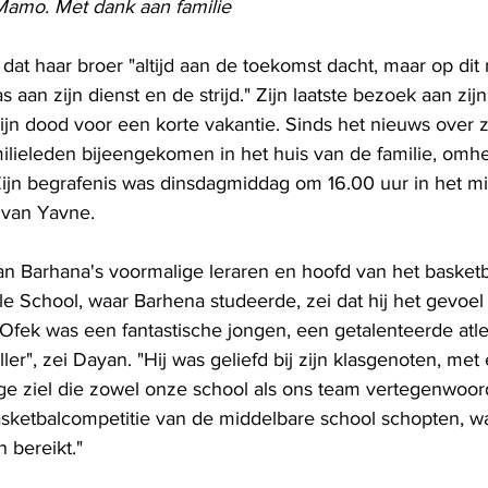
Mamo. Met dank aan familie
dat haar broer "altijd aan de toekomst dacht, maar op di
 aan zijn dienst en de strijd." Zijn laatste bezoek aan zij
n dood voor een korte vakantie. Sinds het nieuws over zi
ilieleden bijeengekomen in het huis van de familie, omhe
Zijn begrafenis was dinsdagmiddag om 16.00 uur in het mil
 van Yavne.
n Barhana's voormalige leraren en hoofd van het baske
e School, waar Barhena studeerde, zei dat hij het gevoe
"Ofek was een fantastische jongen, een getalenteerde atl
ler", zei Dayan. "Hij was geliefd bij zijn klasgenoten, m
ige ziel die zowel onze school als ons team vertegenwoo
sketbalcompetitie van de middelbare school schopten, was 
 bereikt."