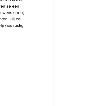
aven ze een 
de wens om bij 
ten. Hij zei 
j was rustig, 