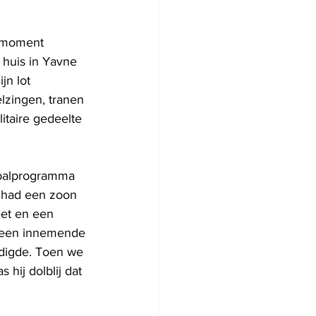
t moment 
n huis in Yavne 
jn lot 
lzingen, tranen 
itaire gedeelte 
tbalprogramma 
l had een zoon 
eet en een 
et een innemende 
rdigde. Toen we 
hij dolblij dat 