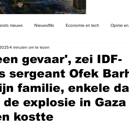
ands nieuws
Nieuwsflits
Economie en tech
Opinie en
 2025
4 minuten om te lezen
Podcast
een gevaar', zei IDF-
s sergeant Ofek Bar
ijn familie, enkele d
 de explosie in Gaz
en kostte