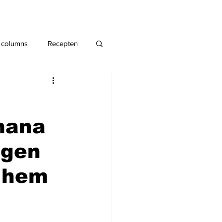
 columns
Recepten
hana
agen
a hem