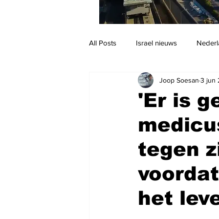
All Posts
Israel nieuws
Nederl
Joop Soesan
3 jun
Reizen
Jodendom en cultuur
'Er is g
medicu
tegen z
voordat
het lev