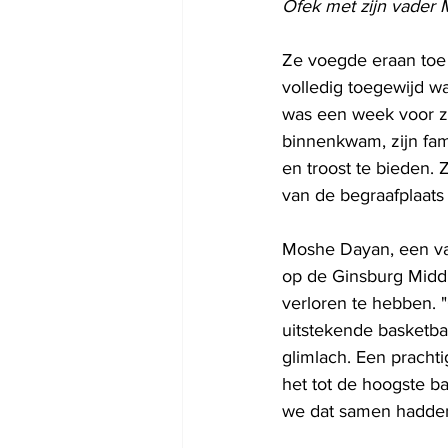
Ofek met zijn vader 
Ze voegde eraan toe 
volledig toegewijd was
was een week voor zij
binnenkwam, zijn fam
en troost te bieden. 
van de begraafplaats
Moshe Dayan, een va
op de Ginsburg Middl
verloren te hebben. 
uitstekende basketbal
glimlach. Een pracht
het tot de hoogste ba
we dat samen hadden