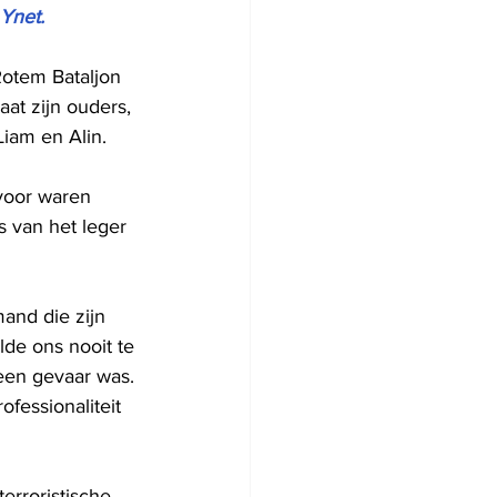
 Ynet.
Rotem Bataljon 
aat zijn ouders, 
Liam en Alin.
voor waren 
 van het leger 
and die zijn 
lde ons nooit te 
geen gevaar was. 
ofessionaliteit 
erroristische 