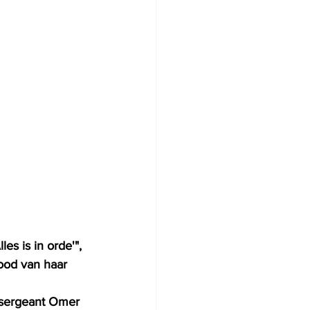
s is in orde'", 
ood van haar 
 sergeant Omer 