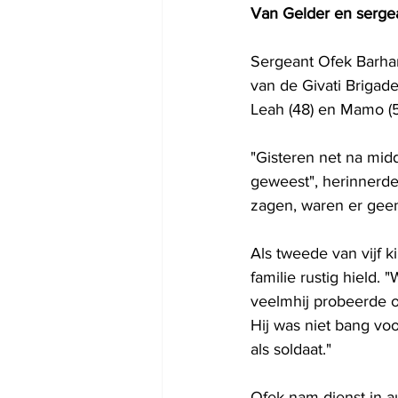
Van Gelder en sergea
Sergeant Ofek Barhan
van de Givati ​​Briga
Leah (48) en Mamo (52
"Gisteren net na mid
geweest", herinnerd
zagen, waren er gee
Als tweede van vijf k
familie rustig hield.
veelmhij probeerde on
Hij was niet bang voo
als soldaat."
Ofek nam dienst in au