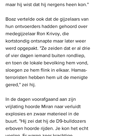
maar hij wist dat hij nergens heen kon."
Boaz vertelde ook dat de gijzelaars van 
hun ontvoerders hadden gehoord over 
medegijzelaar Ron Krivoy, die 
kortstondig ontsnapte maar later weer 
werd opgepakt. "Ze zeiden dat er al drie 
of vier dagen iemand buiten rondliep, 
en toen de lokale bevolking hem vond, 
sloegen ze hem flink in elkaar. Hamas-
terroristen hebben hem uit de menigte 
gered," zei hij.
In de dagen voorafgaand aan zijn 
vrijlating hoorde Miran naar verluidt 
explosies en zwaar materieel in de 
buurt. "Hij zei dat hij de D9-bulldozers 
erboven hoorde rijden. Je kon het echt 
voelen. Er waren zeer krachtige 