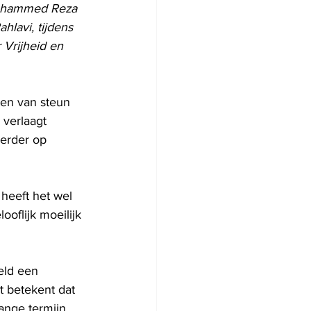
Mohammed Reza 
hlavi, tijdens 
 Vrijheid en 
ten van steun 
 verlaagt 
eerder op 
 heeft het wel 
oflijk moeilijk 
eld een 
t betekent dat 
nge termijn 