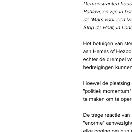
Demonstranten houde
Pahlavi, en zijn in b
de 'Mars voor een Vri
Stop de Haat, in Lond
Het betuigen van steu
aan Hamas of Hezbollah
echter de drempel vo
bedreigingen kunnen
Hoewel de plaatsing op
"politiek momentum" 
te maken om te opere
De trage reactie van 
"enorme" aanwezighei
elke poging om hun 