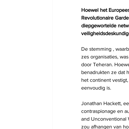
Hoewel het Europees 
Revolutionaire Garde 
diepgewortelde netw
veiligheidsdeskundig
De stemming , waarbi
zes organisaties, wa
door Teheran. Hoewel
benadrukten ze dat he
het continent vestig
eenvoudig is.
Jonathan Hackett, ee
contraspionage en au
and Unconventional War
zou afhangen van hoe 