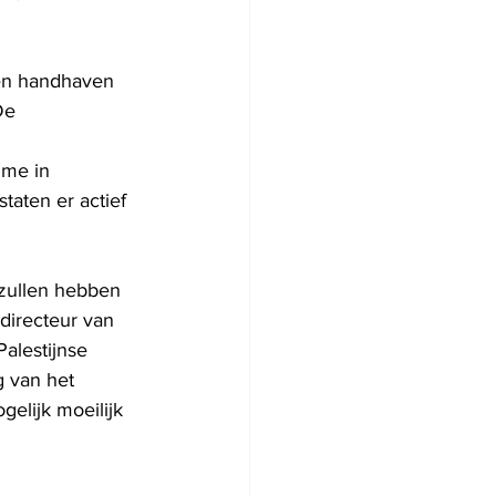
 en handhaven 
De 
ime in 
taten er actief 
 zullen hebben 
 directeur van 
Palestijnse 
 van het 
gelijk moeilijk 