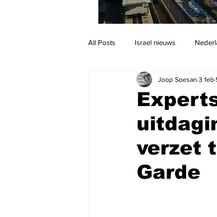
All Posts
Israel nieuws
Nederl
Joop Soesan
3 feb
Reizen
Jodendom en cultuur
Expert
uitdagi
verzet 
Garde