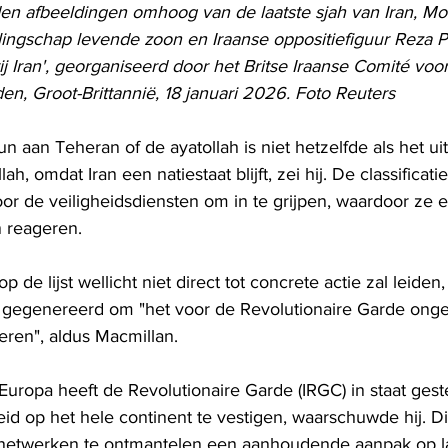
n afbeeldingen omhoog van de laatste sjah van Iran, 
allingschap levende zoon en Iraanse oppositiefiguur Reza Pa
j Iran', georganiseerd door het Britse Iraanse Comité voor
en, Groot-Brittannië, 18 januari 2026. Foto Reuters
n aan Teheran of de ayatollah is niet hetzelfde als het ui
, omdat Iran een natiestaat blijft, zei hij. De classificatie
or de veiligheidsdiensten om in te grijpen, waardoor ze 
 reageren.
 de lijst wellicht niet direct tot concrete actie zal leiden,
gegenereerd om "het voor de Revolutionaire Garde ongelo
ren", aldus Macmillan.
Europa heeft de Revolutionaire Garde (IRGC) in staat gest
d op het hele continent te vestigen, waarschuwde hij. Di
netwerken te ontmantelen een aanhoudende aanpak op la