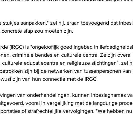
ne stukjes aanpakken," zei hij, eraan toevoegend dat inbe
e concrete stap zou moeten zijn.
de (IRGC) is "ongelooflijk goed ingebed in liefdadigheidsi
nen, criminele bendes en culturele centra. Ze zijn overal
 culturele educatiecentra en religieuze stichtingen", zei h
betrokken zijn bij de netwerken van tussenpersonen van 
ewust zijn van hun connectie met de IRGC.
dwingen van onderhandelingen, kunnen inbeslagnames van
uitgevoerd, vooral in vergelijking met de langdurige proce
rtaties of strafrechtelijke vervolgingen. "We hebben nu 