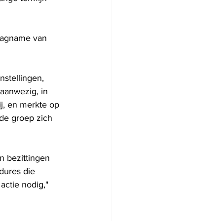
slagname van 
nstellingen, 
 aanwezig, in 
ij, en merkte op 
de groep zich 
 bezittingen 
dures die 
actie nodig," 