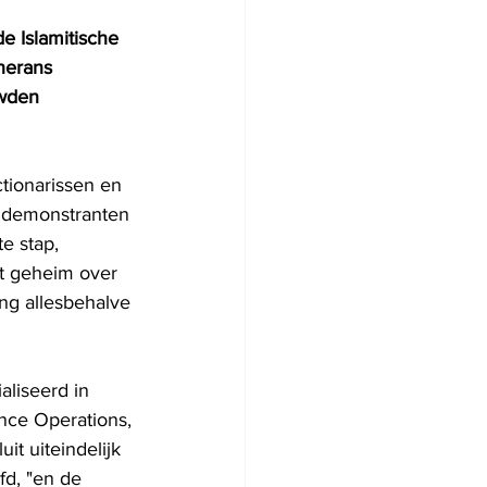
 Islamitische 
herans 
wden 
tionarissen en 
 demonstranten 
e stap, 
et geheim over 
ng allesbehalve 
liseerd in 
nce Operations, 
it uiteindelijk 
fd, "en de 