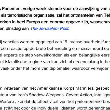
Parlement vorige week stemde voor de aanwijzing van de
als terroristische organisatie, zal het ontmantelen van Te
erken in heel Europa een enorme opgave zijn, waarschu
en dinsdag aan 
The Jerusalem Post.
j sancties werden opgelegd aan 15 Iraanse overheidsfunc
s een reactie op de brute behandeling en massamoord op
 experts de stap verwelkomden als een belangrijke eerst
t islamitische regime van Iran zich al decennialang in h
t, vaak onder het mom van diplomatie, waardoor verwijderi
n veteraan van het Amerikaanse Korps Mariniers, gespecia
teur van Iran's Shadow Weapons: Covert Action, Intellige
fare , zei dat de effectiviteit van het parlementaire beslu
strikt het door de individuele lidstaten wordt gehandhaa