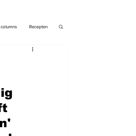
 columns
Recepten
ig
ft
n'