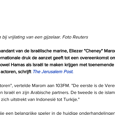
bij vrijlating van een gijzelaar. Foto Reuters
ndant van de Israëlische marine, Eliezer "Cheney" Maro
ernationale druk de aanzet geeft tot een overeenkomst om
zowel Hamas als Israël te maken krijgen met toenemende 
ctoren, schrijft 
The Jerusalem Post.
ectoren", vertelde Marom aan 103FM. "De eerste is de Vere
 Israël en zijn Arabische partners. De tweede is de islami
zich uitstrekt van Indonesië tot Turkije."
 een belangrijke speler in de huidige onderhandelingen