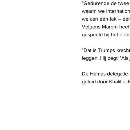
"Gedurende de twee j
waarin we internatio
we aan één tak – één 
Volgens Marom heeft 
gespeeld bij het doo
"Dat is Trumps kracht
leggen. Hij zegt: 'Als
De Hamas-delegatie d
geleid door Khalil a