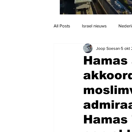
All Posts
Israel nieuws
Nederl
Joop Soesan
5 okt
Reizen
Jodendom en cultuur
Hamas 
akkoor
moslimw
admiraa
Hamas '