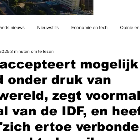
ands nieuws
Nieuwsflits
Economie en tech
Opinie en
 2025
3 minuten om te lezen
Podcast
accepteert mogelijk
d onder druk van
ereld, zegt voormal
l van de IDF, en hee
zich ertoe verbonde