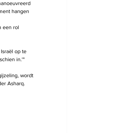
emanoeuvreerd 
oment hangen 
 een rol 
Israël op te 
schien in.'"
jzeling, wordt 
der Asharq.