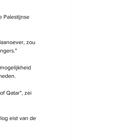
 Palestijnse 
daanoever, zou 
ngers."
 mogelijkheid 
heden.
f Qatar", zei 
log eist van de 