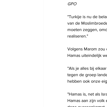
GPO
"Turkije is nu de bel
van de Moslimbroeders
moeten zeggen, omdat
realiseren."
Volgens Marom zou de
Hamas uiteindelijk we
"Als je alles bij elka
tegen de groep landen
hebben ook onze eig
"Hamas is, net als Isr
Hamas aan zijn volk
deze overeenkomst –