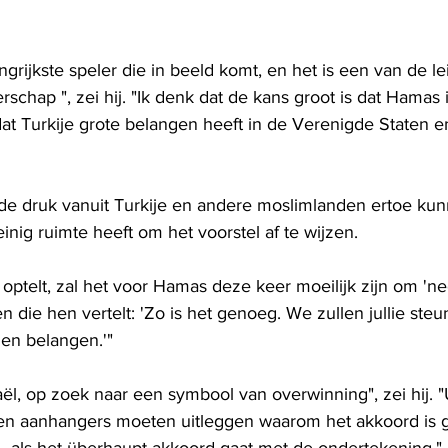
angrijkste speler die in beeld komt, en het is een van de l
chap ", zei hij. "Ik denk dat de kans groot is dat Hamas 
 Turkije grote belangen heeft in de Verenigde Staten en
 druk vanuit Turkije en andere moslimlanden ertoe kunn
inig ruimte heeft om het voorstel af te wijzen.
ar optelt, zal het voor Hamas deze keer moeilijk zijn om 'n
 die hen vertelt: 'Zo is het genoeg. We zullen jullie ste
en belangen.'"
aël, op zoek naar een symbool van overwinning", zei hij. "U
 en aanhangers moeten uitleggen waarom het akkoord is 
 als het überhaupt akkoord gaat met de ondertekening."