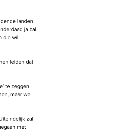
eidende landen 
inderdaad ja zal 
 die wil 
en leiden dat 
ee' te zeggen 
unen, maar we 
iteindelijk zal 
gegaan met 