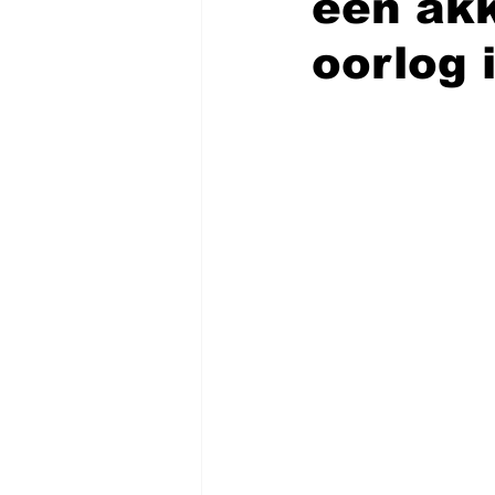
een akk
oorlog 