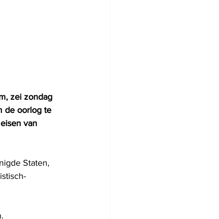
m, zei zondag 
 de oorlog te 
eisen van 
nigde Staten, 
stisch-
.