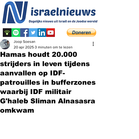
Joop Soesan
20 apr 2025
3 minuten om te lezen
Hamas houdt 20.000
strijders in leven tijdens
aanvallen op IDF-
patrouilles in bufferzones
waarbij IDF militair
G'haleb Sliman Alnasasra
omkwam