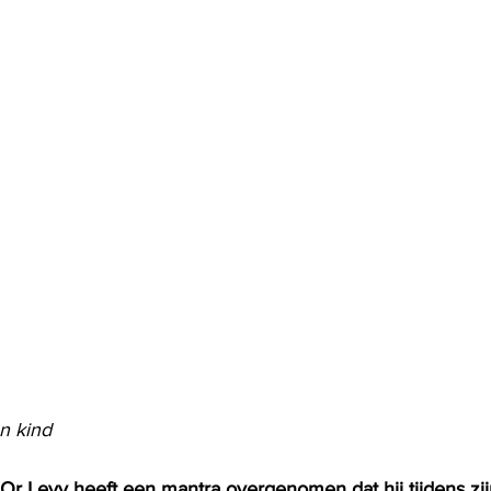
n kind
 Or Levy heeft een mantra overgenomen dat hij tijdens zij