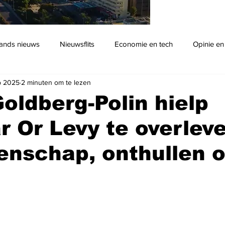
ands nieuws
Nieuwsflits
Economie en tech
Opinie en
b 2025
2 minuten om te lezen
Podcast
oldberg-Polin hielp
ar Or Levy te overleve
enschap, onthullen 