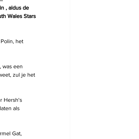
 , aldus de 
th Wales Stars 
Polin, het 
, was een 
eet, zul je het 
r Hersh's 
aten als 
rmel Gat, 