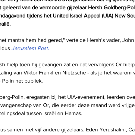
geleerd van de vermoorde gijzelaar Hersh Goldberg-Polin
dagavond tijdens het United Israel Appeal (UIA) New Sou
alië.
het mantra hem had gered," vertelde Hersh's vader, John 
aldus 
Jerusalem Post.
h hielp toen hij gevangen zat en dat vervolgens Or hielp
taling van Viktor Frankl en Nietzsche - als je het waarom w
 Polin het publiek.
berg-Polin, eregasten bij het UIA-evenement, leerden ove
gevangenschap van Or, die eerder deze maand werd vrijgel
zelingsdeal tussen Israël en Hamas.
us samen met vijf andere gijzelaars, Eden Yerushalmi, Ca