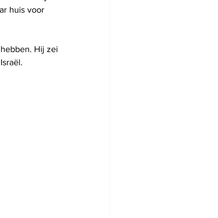
r huis voor 
hebben. Hij zei 
sraël.