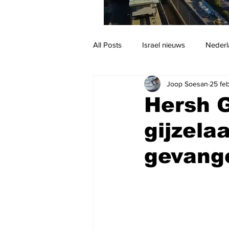
All Posts
Israel nieuws
Nederl
Joop Soesan
25 fe
Reizen
Jodendom en cultuur
Hersh G
gijzela
gevang