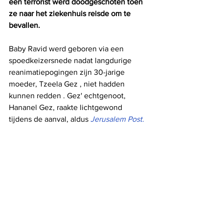
een terrorist werd doodgeschoten toen 
ze naar het ziekenhuis reisde om te 
bevallen.
Baby Ravid werd geboren via een 
spoedkeizersnede nadat langdurige 
reanimatiepogingen zijn 30-jarige 
moeder, Tzeela Gez , niet hadden 
kunnen redden . Gez' echtgenoot, 
Hananel Gez, raakte lichtgewond 
tijdens de aanval, aldus 
Jerusalem Post.