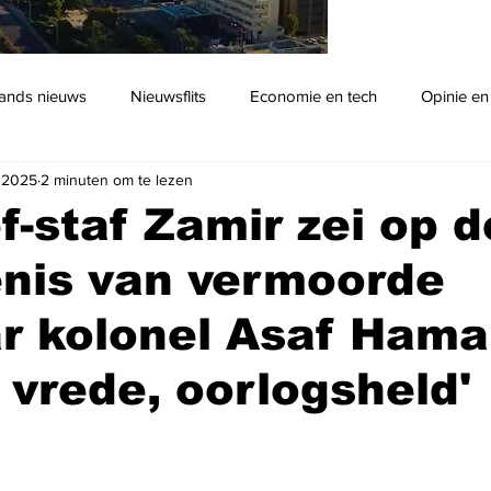
ands nieuws
Nieuwsflits
Economie en tech
Opinie en
 2025
2 minuten om te lezen
Podcast
f-staf Zamir zei op d
enis van vermoorde
ar kolonel Asaf Hama
n vrede, oorlogsheld'