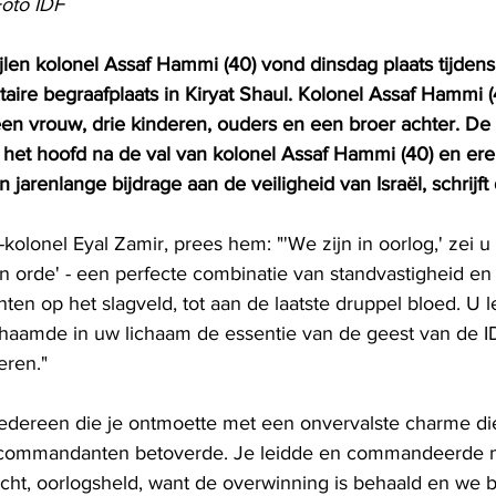
Foto IDF
len kolonel Assaf Hammi (40) vond dinsdag plaats tijdens 
aire begraafplaats in Kiryat Shaul. Kolonel Assaf Hammi 
een vrouw, drie kinderen, ouders en een broer achter. De 
n het hoofd na de val van kolonel Assaf Hammi (40) en ere
 jarenlange bijdrage aan de veiligheid van Israël, schrijft
t-kolonel Eyal Zamir, prees hem: "'We zijn in oorlog,' zei 
 in orde' - een perfecte combinatie van standvastigheid en 
en op het slagveld, tot aan de laatste druppel bloed. U le
ichaamde in uw lichaam de essentie van de geest van de ID
seren."
edereen die je ontmoette met een onvervalste charme die
 commandanten betoverde. Je leidde en commandeerde m
zacht, oorlogsheld, want de overwinning is behaald en we b