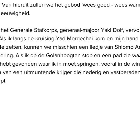
. Van hieruit zullen we het gebod 'wees goed - wees war
 eeuwigheid.
t Generale Stafkorps, generaal-majoor Yaki Dolf, vervo
d. Als ik langs de kruising Yad Mordechai kom en mijn hand
te zetten, kunnen we misschien een liedje van Shlomo Ar
ring. Als ik op de Golanhoogten stop en een pad zie waa
 hebt gevonden waar ik in moet springen, vooral in de wint
en van een uitmuntende krijger die nederig en vastberade
pt.