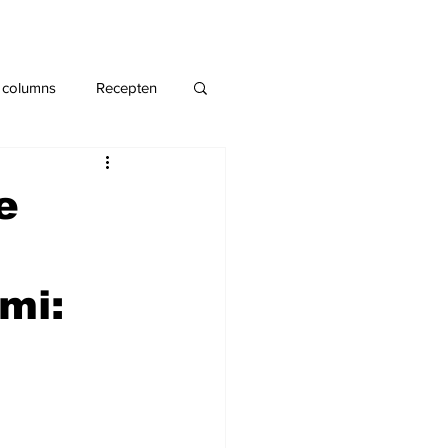
 columns
Recepten
e
mi: