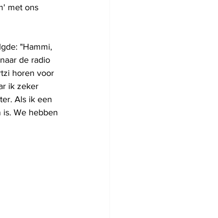
m' met ons 
lgde: "Hammi, 
 naar de radio 
tzi horen voor 
r ik zeker 
er. Als ik een 
n is. We hebben 