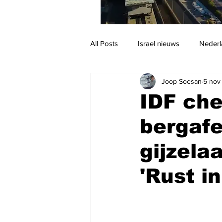
All Posts
Israel nieuws
Nederl
Joop Soesan
5 nov
Reizen
Jodendom en cultuur
IDF che
bergaf
gijzela
'Rust i