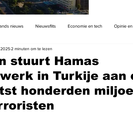
ands nieuws
Nieuwsflits
Economie en tech
Opinie en
 2025
2 minuten om te lezen
Podcast
an stuurt Hamas
werk in Turkije aan 
tst honderden miljo
rroristen