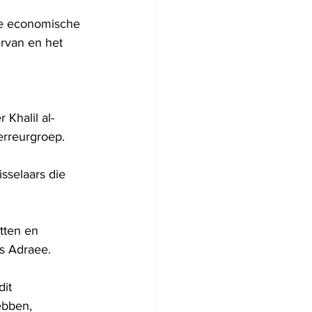
e economische 
ervan en het 
 Khalil al-
erreurgroep.
sselaars die 
tten en 
us Adraee.
it 
bben, 