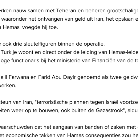
erken nauw samen met Teheran en beheren grootschalig
je, waaronder het ontvangen van geld uit Iran, het opslaan 
 Hamas, voegde hij toe.
 ook drie sleutelfiguren binnen de operatie.
Turkije woont en direct onder de leiding van Hamas-leider
oge functionaris bij het ministerie van Financiën van de t
lil Farwana en Farid Abu Dayir genoemd als twee geldwi
werken.
steun van Iran, "terroristische plannen tegen Israël voortze
teiten weer op te bouwen, ook buiten de Gazastrook", ald
waarschuwden dat het aangaan van banden of zaken met d
et economische takken van Hamas consequenties zou he