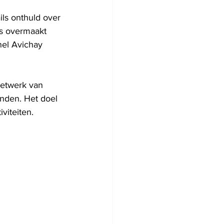
ils onthuld over 
rs overmaakt 
nel Avichay 
etwerk van 
nden. Het doel 
viteiten.