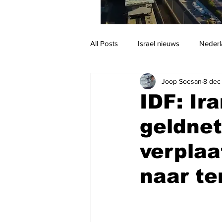
All Posts
Israel nieuws
Nederl
Joop Soesan
8 dec
Reizen
Jodendom en cultuur
IDF: Ir
geldnet
verplaa
naar te