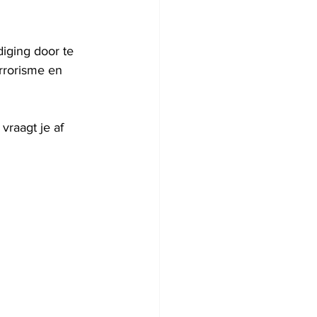
iging door te 
rrorisme en 
aagt ​​je af 