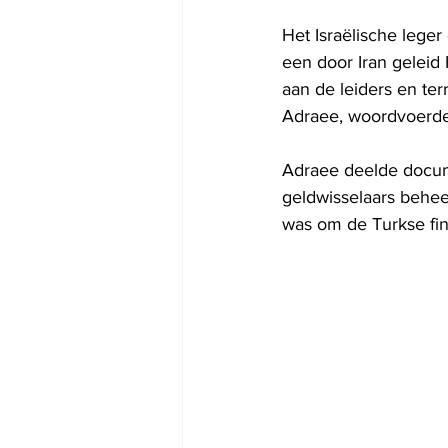
Het Israëlische leger
een door Iran geleid
aan de leiders en te
Adraee, woordvoerder
Adraee deelde docum
geldwisselaars behee
was om de Turkse fina