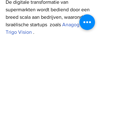
De digitale transformatie van 
supermarkten wordt bediend door een 
breed scala aan bedrijven, waaronder 
Israëlische startups  zoals 
Anagog
 en 
Trigo Vision
 .
"De volledigheid van onze oplossing, 
ons vermogen om te integreren in 
interne systemen, is wat ons 
onderscheidt", zegt Tal. “Alleen al met 
onze oplossing voor orderafhandeling 
komt geen enkele concurrent in de 
buurt. We hebben sterke live 
dashboards voor kruideniers om dit 
groeiende bedrijf te beheren en voor 
CPG's om de relatie te stimuleren.”
Ze wijst erop dat e-commerce al sinds 
het begin van de eeuw bestaat “maar 