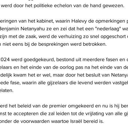
e werd door het politieke echelon van de hand gewezen.
eringen van het kabinet, waarin Halevy de opmerkingen 
enjamin Netanyahu ze en zei dat het een "nederlaag" wa
ijn met de zaak, werd de verhuizing zo snel opgeschort d
niet eens bij de besprekingen werd betrokken.
 2024 werd goedgekeurd, bestond uit meerdere fasen en 
ijzelaars en het einde van de oorlog pas na het einde van d
delijk kwam het er wel, maar door het besluit van Netany
eede fase, waarin alle gijzelaars die levend werden vastg
laten.
werd het beleid van de premier omgekeerd en nu is hij ber
t te accepteren die zal leiden tot de vrijlating van alle g
onder de voorwaarden waartoe Israël bereid is.