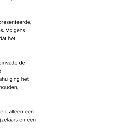
presenteerde, 
s. Volgens 
at het 
omvatte de 
e 
ahu ging het 
ehouden, 
eid alleen een 
ijzelaars en een 