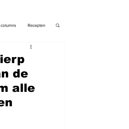
 columns
Recepten
ierp
an de
m alle
den