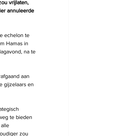
u vrijlaten, 
ier annuleerde 
ke echelon te 
 om Hamas in 
dagavond, na te 
rafgaand aan 
e gijzelaars en 
ategisch 
weg te bieden 
alle 
oudiger zou 