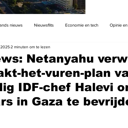
ands nieuws
Nieuwsflits
Economie en tech
Opinie en
 2025
2 minuten om te lezen
Podcast
ws: Netanyahu verw
akt-het-vuren-plan v
ig IDF-chef Halevi o
ars in Gaza te bevrij