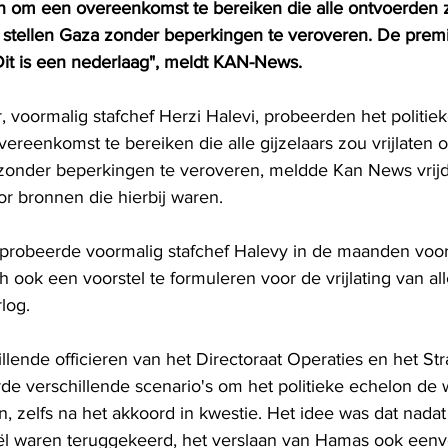
n om een overeenkomst te bereiken die alle ontvoerden zo
 stellen Gaza zonder beperkingen te veroveren. De prem
: "Dit is een nederlaag", meldt KAN-News.
, voormalig stafchef Herzi Halevi, probeerden het politie
ereenkomst te bereiken die alle gijzelaars zou vrijlaten
a zonder beperkingen te veroveren, meldde Kan News vrij
or bronnen die hierbij waren.
probeerde voormalig stafchef Halevy in de maanden voo
h ook een voorstel te formuleren voor de vrijlating van all
log.
lende officieren van het Directoraat Operaties en het Str
rde verschillende scenario's om het politieke echelon de 
 zelfs na het akkoord in kwestie. Het idee was dat nadat 
ël waren teruggekeerd, het verslaan van Hamas ook eenv