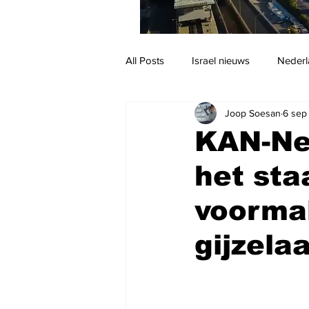
All Posts
Israel nieuws
Nederl
Joop Soesan
6 sep
Reizen
Jodendom en cultuur
KAN-Ne
het sta
voormal
gijzela