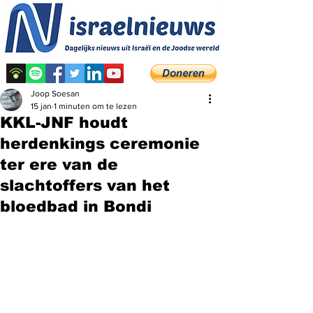
Joop Soesan
15 jan
1 minuten om te lezen
KKL-JNF houdt
herdenkings ceremonie
ter ere van de
slachtoffers van het
bloedbad in Bondi