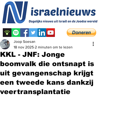
Joop Soesan
18 nov 2025
2 minuten om te lezen
KKL - JNF: Jonge
boomvalk die ontsnapt is
uit gevangenschap krijgt
een tweede kans dankzij
veertransplantatie