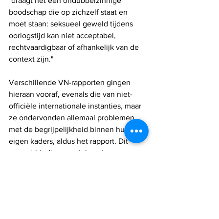
"draagt ​​het een ondubbelzinnige 
boodschap die op zichzelf staat en 
moet staan: seksueel geweld tijdens 
oorlogstijd kan niet acceptabel, 
rechtvaardigbaar of afhankelijk van de 
context zijn."
Verschillende VN-rapporten gingen 
hieraan vooraf, evenals die van niet-
officiële internationale instanties, maar 
ze ondervonden allemaal problemen 
met de begrijpelijkheid binnen hun 
eigen kaders, aldus het rapport. Dit 
rapport biedt een unieke mix van 
gedetailleerde, volledige verslagen van 
alles wat publiekelijk bekend is over de 
aanslagen, evenals analyses gebaseerd 
op het bewijsmodel, toegespitst op 
CRSV.