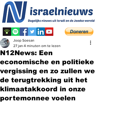
Joop Soesan
27 jan
4 minuten om te lezen
N12News: Een
economische en politieke
vergissing en zo zullen we
de terugtrekking uit het
klimaatakkoord in onze
portemonnee voelen