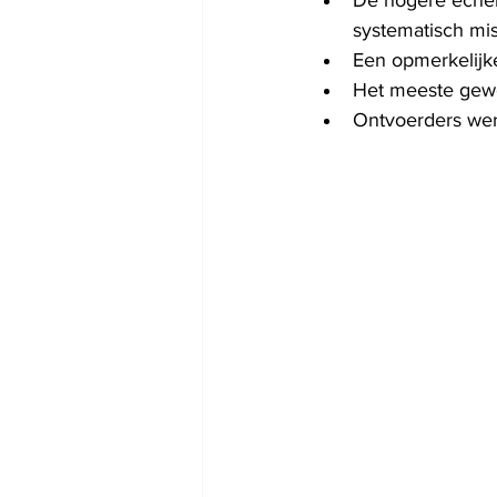
De hogere echel
systematisch mis
Een opmerkelijk
Het meeste gewe
Ontvoerders wer