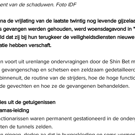
ent van de schaduwen. Foto IDF
de vrijlating van de laatste twintig nog levende gijzelaar
s gevangen werden gehouden, werd woensdagavond in "Ce
 dat zij bij hun terugkeer de veiligheidsdiensten nieuwe 
satie hebben verschaft. 
 voort uit urenlange ondervragingen door de Shin Bet m
 gevangenschap en schetsen een zeldzaam gedetailleerd
nnenuit, de routine van de strijders, hoe de hoge functio
ns de gevechten en hoe ze de gevangenen behandelden.
ies uit de getuigenissen
amas-leiding
tionarissen waren permanent gestationeerd in de onder
eten de tunnels zelden.
ten gingen, deden ze dat in burgerkleding en soms vermo