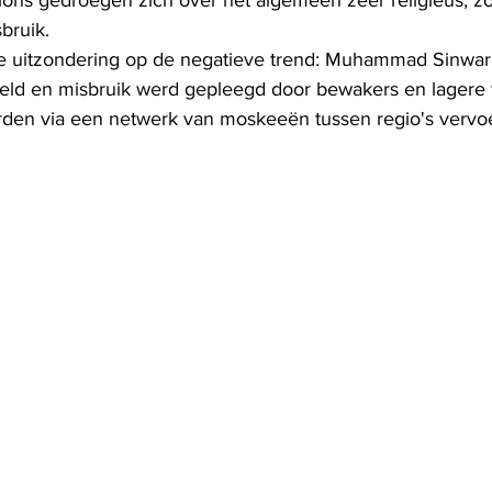
ons gedroegen zich over het algemeen zeer religieus, z
bruik.
e uitzondering op de negatieve trend: Muhammad Sinwar
ld en misbruik werd gepleegd door bewakers en lagere t
den via een netwerk van moskeeën tussen regio's vervo