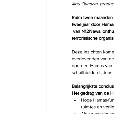
Abu Ovadiya, produc
Ruim twee maanden na 
twee jaar door Hama
 van N12News, onthuld
terroristische organi
Deze inzichten komen
overlevenden van de
opereert Hamas van bi
schuilhielden tijde
Belangrijkste conclus
Het gedrag van de H
Hoge Hamas-func
ruimtes en verli
Als ze naar bui