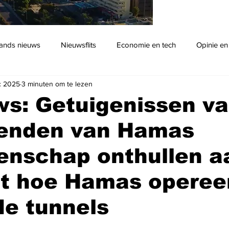
ands nieuws
Nieuwsflits
Economie en tech
Opinie en
c 2025
3 minuten om te lezen
Podcast
s: Getuigenissen v
venden van Hamas
enschap onthullen a
et hoe Hamas operee
de tunnels