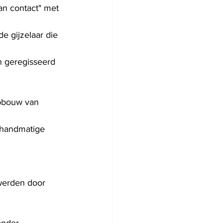
an contact" met 
e gijzelaar die 
n geregisseerd
pbouw van 
 handmatige 
werden door 