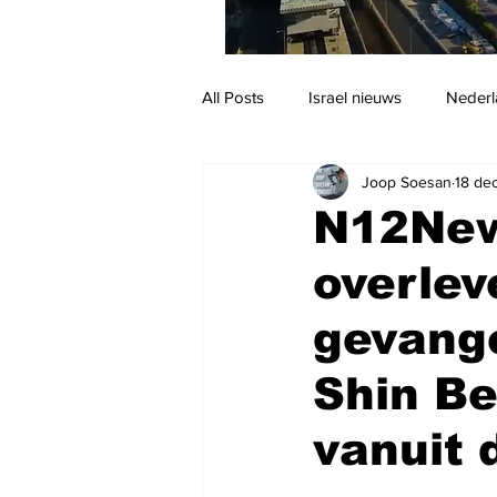
All Posts
Israel nieuws
Nederl
Joop Soesan
18 de
Reizen
Jodendom en cultuur
N12New
overle
gevang
Shin B
vanuit 