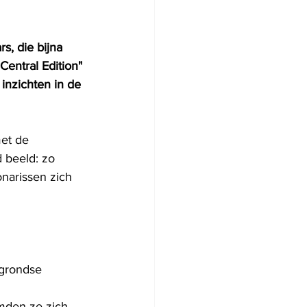
s, die bijna 
ntral Edition" 
inzichten in de 
et de 
 beeld: zo 
narissen zich 
grondse 
mden ze zich 