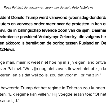
Reza Pahlavi, de verbannen zoon van de sjah. Foto N12News
sident Donald Trump werd vanavond (woensdag-donderda
uters en verwees onder meer naar de protesten in Iran e
avi, de in ballingschap levende zoon van de sjah. Daarnaa
 Oekraïense president Volodymyr Zelensky, die volgens he
n akkoord is bereikt om de oorlog tussen Rusland en Oe
112News.
dige man, maar ik weet niet hoe hij in zijn eigen land ontv
r Pahlavi. "We zijn nog niet zover. Ik weet niet of zijn la
eren, en als dat wel zo is, zou dat voor mij prima zijn."
ew beweerde Trump dat het regime in Teheran zou kunnen v
en: "Elk regime kan vallen." Hij voegde eraan toe: "Of het n
ante tijd."