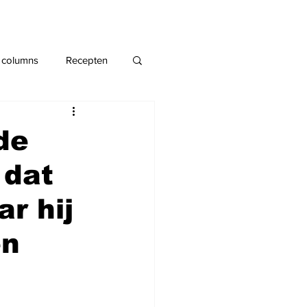
 columns
Recepten
de
 dat
ar hij
en