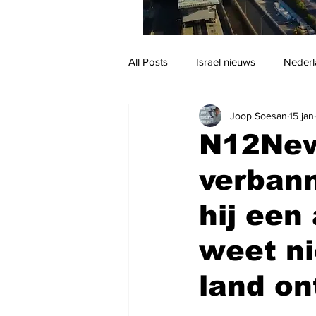
All Posts
Israel nieuws
Nederl
Joop Soesan
15 jan
Reizen
Jodendom en cultuur
N12New
verbann
hij een
weet nie
land on