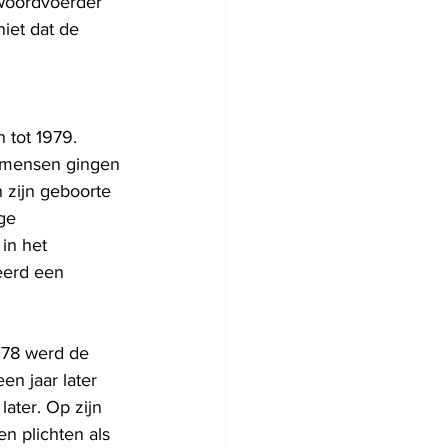
woordvoerder 
iet dat de 
 tot 1979. 
n mensen gingen 
n zijn geboorte 
ge 
in het 
eerd een 
978 werd de 
n jaar later 
later. Op zijn 
n plichten als 