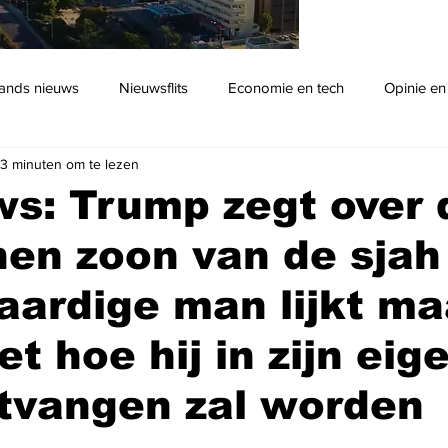
ands nieuws
Nieuwsflits
Economie en tech
Opinie en
3 minuten om te lezen
Podcast
s: Trump zegt over 
en zoon van de sjah
 aardige man lijkt ma
t hoe hij in zijn eig
tvangen zal worden