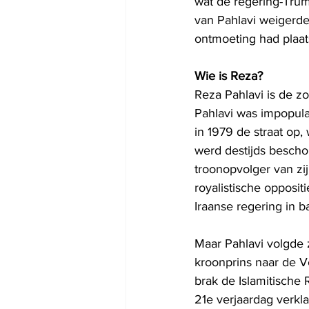
wat de regering-Tru
van Pahlavi weigerde
ontmoeting had plaa
Wie is Reza?
Reza Pahlavi is de z
Pahlavi was impopula
in 1979 de straat op, 
werd destijds bescho
troonopvolger van zijn
royalistische opposi
Iraanse regering in b
Maar Pahlavi volgde z
kroonprins naar de Ve
brak de Islamitische Re
21e verjaardag verkla