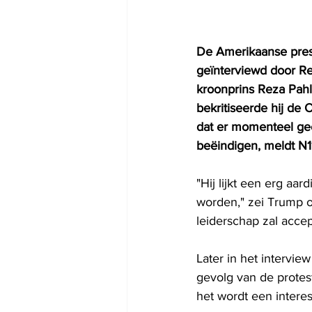
De Amerikaanse pre
geïnterviewd door Re
kroonprins Reza Pahl
bekritiseerde hij de
dat er momenteel gee
beëindigen, meldt N
"Hij lijkt een erg aar
worden," zei Trump ove
leiderschap zal accept
Later in het intervi
gevolg van de protest
het wordt een interess