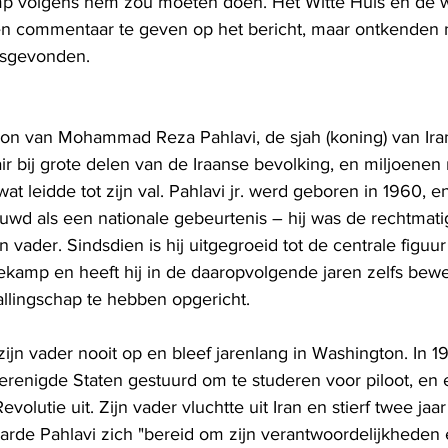
mp volgens hem zou moeten doen. Het Witte Huis en de 
n commentaar te geven op het bericht, maar ontkenden n
tsgevonden.
oon van Mohammad Reza Pahlavi, de sjah (koning) van Iran
ir bij grote delen van de Iraanse bevolking, en miljoene
wat leidde tot zijn val. Pahlavi jr. werd geboren in 1960, e
uwd als een nationale gebeurtenis – hij was de rechtmati
 vader. Sindsdien is hij uitgegroeid tot de centrale figuur 
tiekamp en heeft hij in de daaropvolgende jaren zelfs bew
allingschap te hebben opgericht.
ijn vader nooit op en bleef jarenlang in Washington. In 1
renigde Staten gestuurd om te studeren voor piloot, en ee
volutie uit. Zijn vader vluchtte uit Iran en stierf twee jaar 
arde Pahlavi zich "bereid om zijn verantwoordelijkheden e