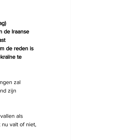
g) 
n de Iraanse 
st 
m de reden is 
kraïne te 
angen zal 
nd zijn 
allen als 
u valt of niet, 