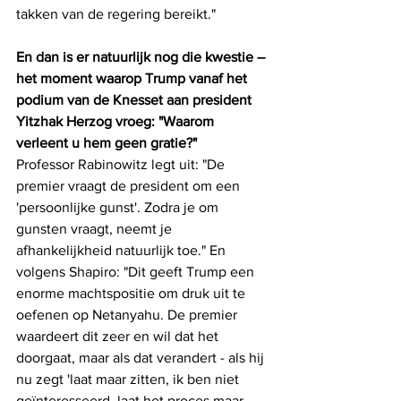
takken van de regering bereikt."
En dan is er natuurlijk nog die kwestie – 
het moment waarop Trump vanaf het 
podium van de Knesset aan president 
Yitzhak Herzog vroeg: "Waarom 
verleent u hem geen gratie?"
Professor Rabinowitz legt uit: "De 
premier vraagt ​​de president om een ​​
'persoonlijke gunst'. Zodra je om 
gunsten vraagt, neemt je 
afhankelijkheid natuurlijk toe." En 
volgens Shapiro: "Dit geeft Trump een 
enorme machtspositie om druk uit te 
oefenen op Netanyahu. De premier 
waardeert dit zeer en wil dat het 
doorgaat, maar als dat verandert - als hij 
nu zegt 'laat maar zitten, ik ben niet 
geïnteresseerd, laat het proces maar 