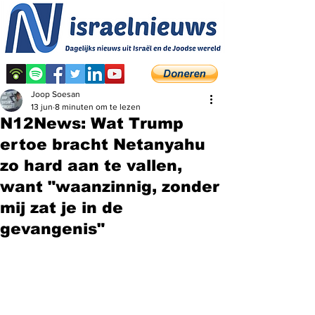
Joop Soesan
13 jun
8 minuten om te lezen
N12News: Wat Trump
ertoe bracht Netanyahu
zo hard aan te vallen,
want "waanzinnig, zonder
mij zat je in de
gevangenis"