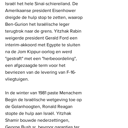
Israël het hele Sinaï-schiereiland. De 
Amerikaanse president Eisenhower 
dreigde de hulp stop te zetten, waarop 
Ben-Gurion het Israëlische leger 
terugtrok naar de grens. Yitzhak Rabin 
weigerde president Gerald Ford een 
interim-akkoord met Egypte te sluiten 
na de Jom Kippur-oorlog en werd 
"gestraft" met een "herbeoordeling", 
een afgezaagde term voor het 
bevriezen van de levering van F-16-
vliegtuigen.
In de winter van 1981 paste Menachem 
Begin de Israëlische wetgeving toe op 
de Golanhoogten, Ronald Reagan 
stopte de hulp aan Israël. Yitzhak 
Shamir bouwde nederzettingen, 
George Bush sr. bevroor garanties ter 