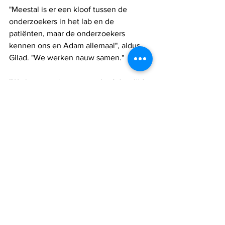
"Meestal is er een kloof tussen de 
onderzoekers in het lab en de 
patiënten, maar de onderzoekers 
kennen ons en Adam allemaal", aldus 
Gilad. "We werken nauw samen."
"We kunnen niet zeggen dat Adam lijdt, 
omdat hij het ons niet kan vertellen," 
zei Eden. "We willen hem en de andere 
kinderen met deze mutatie zo snel 
mogelijk genezen."