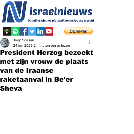
Joop Soesan
24 jun 2025
2 minuten om te lezen
President Herzog bezoekt
met zijn vrouw de plaats
van de Iraanse
raketaanval in Be'er
Sheva