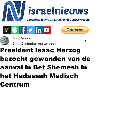
Joop Soesan
2 mrt
2 minuten om te lezen
President Isaac Herzog
bezocht gewonden van de
aanval in Bet Shemesh in
het Hadassah Medisch
Centrum