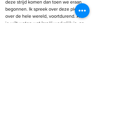
deze strijd komen dan toen we eraan 
begonnen. Ik spreek over deze plek 
over de hele wereld, voortdurend. Als 
je wilt weten wat Israël werkelijk is, ga 
dan naar Hadassah."
Alles weergeven
Recente blogposts