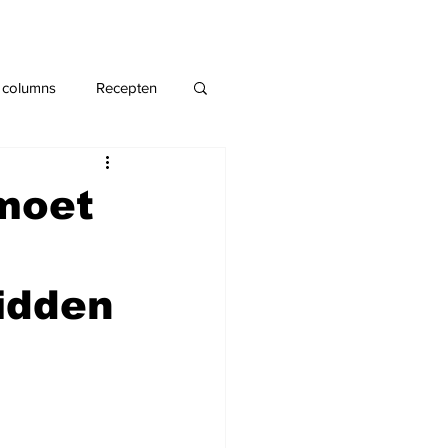
 columns
Recepten
moet
idden