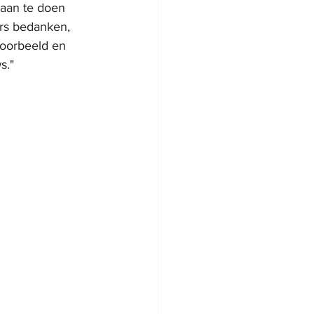
 aan te doen 
ers bedanken, 
voorbeeld en 
s."