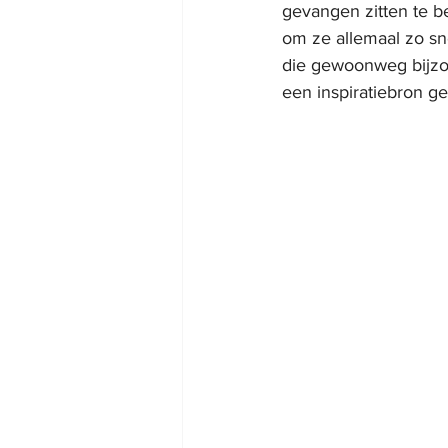
gevangen zitten te b
om ze allemaal zo sne
die gewoonweg bijzond
een inspiratiebron g