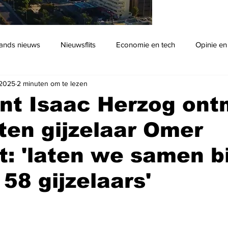
ands nieuws
Nieuwsflits
Economie en tech
Opinie en
 2025
2 minuten om te lezen
Podcast
nt Isaac Herzog ont
aten gijzelaar Omer
: 'laten we samen b
 58 gijzelaars'