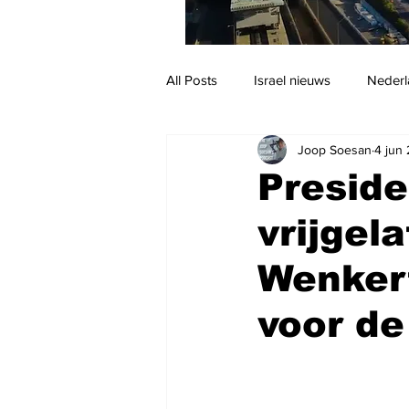
All Posts
Israel nieuws
Nederl
Joop Soesan
4 jun
Reizen
Jodendom en cultuur
Preside
vrijgel
Wenkert
voor de