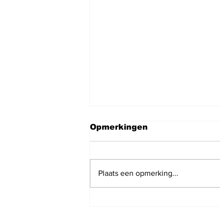
Opmerkingen
Plaats een opmerking...
N12News: KLM hervat
de vluchten van Tel Aviv