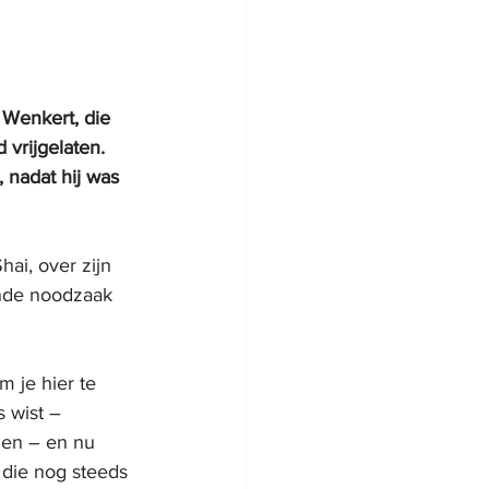
 Wenkert, die 
vrijgelaten. 
 nadat hij was 
ai, over zijn 
ende noodzaak 
 je hier te 
s wist – 
den – en nu 
die nog steeds 