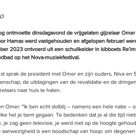
PO
og ontmoette dinsdagavond de vrijgelaten gijzelaar Omer
or Hamas werd vastgehouden en afgelopen februari werd 
er 2023 ontvoerd uit een schuilkelder in kibboets Re'im,
edbad op het Nova-muziekfestival.
st sprak de president met Omer en zijn ouders, Niva en Sh
enschap, de uitdagingen van de revalidatie en de dring
elaars naar huis te halen.
n Omer: "Ik ben echt dolblij – namens een hele natie – om
lke hel je bent gegaan. Te bedenken dat je al die tijd niet
, je zag geen televisie, je werd niet op de hoogte gehou
 Je aanwezigheid is een boodschap van hoop: om degenen 