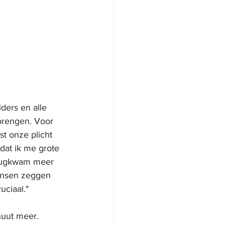
ders en alle 
 brengen. Voor 
st onze plicht  
dat ik me grote 
erugkwam meer 
ensen zeggen 
uciaal."
uut meer. 