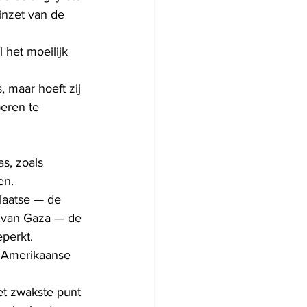
inzet van de 
 het moeilijk 
 maar hoeft zij 
eren te 
s, zoals 
en.
plaatse — de 
t van Gaza — de 
perkt.
e Amerikaanse 
t zwakste punt 