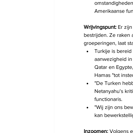
omstandigheden c
Amerikaanse func
Wrijvingspunt:
 Er zi
bestrijden. Ze raken
groeperingen, laat sta
Turkije is bereid
aanwezigheid in 
Qatar en Egypte,
Hamas "tot inst
"De Turken hebbe
Netanyahu's krit
functionaris.
"Wij zijn ons be
kan bewerkstelli
Inzoomen:
 Volgens e