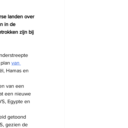
se landen over 
en in de 
rokken zijn bij 
nderstreepte 
 plan 
van 
aël, Hamas en 
en van een 
at een nieuwe 
VS, Egypte en 
eid getoond 
S, gezien de 