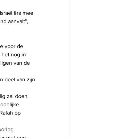
sraëliërs mee 
nd aanvalt", 
de voor de 
 het nog in 
ligen van de 
.
n deel van zijn 
ig zal doen, 
odelijke 
Rafah op 
oorlog 
r niet een 