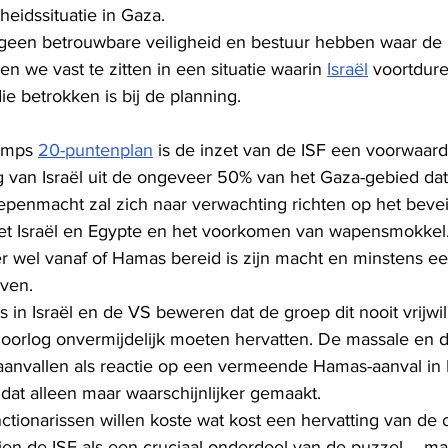
heidssituatie in Gaza.
 geen betrouwbare veiligheid en bestuur hebben waar de I
 we vast te zitten in een situatie waarin 
Israël
 voortdure
ie betrokken is bij de planning.
umps 
20-puntenplan
 is de inzet van de ISF een voorwaar
g van Israël uit de ongeveer 50% van het Gaza-gebied dat
epenmacht zal zich naar verwachting richten op het bevei
t Israël en Egypte en het voorkomen van wapensmokkel
r wel vanaf of Hamas bereid is zijn macht en minstens ee
ven.
in Israël en de VS beweren dat de groep dit nooit vrijwill
e oorlog onvermijdelijk moeten hervatten. De massale en d
taanvallen als reactie op een vermeende Hamas-aanval in 
at alleen maar waarschijnlijker gemaakt.
tionarissen willen koste wat kost een hervatting van de 
en de ISF als een cruciaal onderdeel van de puzzel – maa