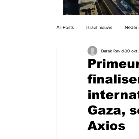
All Posts
Israel nieuws
Nederl
Barak Ravid
30 okt
Reizen
Jodendom en cultuur
Primeur
finalis
interna
Gaza, s
Axios