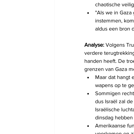
chaotische veilig
"Als we in Gaza
instemmen, komen
aldus een bron d
Analyse:
 Volgens Tr
verdere terugtrekkin
handen heeft. De tro
grenzen van Gaza me
Maar dat hangt e
wapens op te ge
Sommigen rechts 
dus Israël zal d
Israëlische luch
dinsdag hebben d
Amerikaanse func
voorkomen en zi