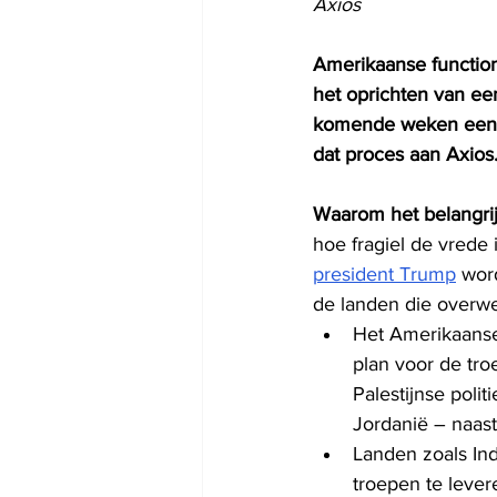
Axios
Amerikaanse functio
het oprichten van een
komende weken een pl
dat proces aan Axios
Waarom het belangrijk
hoe fragiel de vrede i
president Trump
 wor
de landen die overwe
Het Amerikaanse
plan voor de tr
Palestijnse poli
Jordanië – naast
Landen zoals Ind
troepen te lever