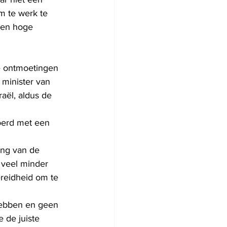
m te werk te 
een hoge 
e ontmoetingen 
minister van 
aël, aldus de 
oerd met een 
ang van de 
 veel minder 
ereidheid om te 
hebben en geen 
de juiste 