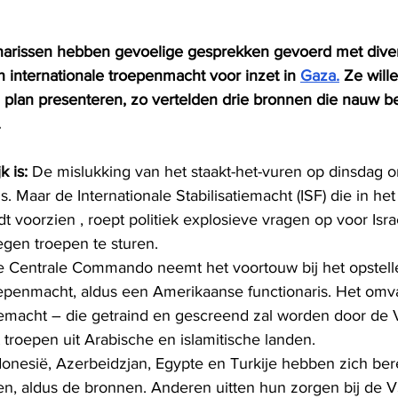
narissen hebben gevoelige gesprekken gevoerd met diver
 internationale troepenmacht voor inzet in 
Gaza.
 Ze will
an presenteren, zo vertelden drie bronnen die nauw bet
.
 is:
 De mislukking van het staakt-het-vuren op dinsdag o
s. Maar de Internationale Stabilisatiemacht (ISF) die in het
dt voorzien , roept politiek explosieve vragen op voor Isr
gen troepen te sturen.
 Centrale Commando neemt het voortouw bij het opstell
oepenmacht, aldus een Amerikaanse functionaris. Het omv
tiemacht – die getraind en gescreend zal worden door de 
 troepen uit Arabische en islamitische landen.
onesië, Azerbeidzjan, Egypte en Turkije hebben zich ber
en, aldus de bronnen. Anderen uitten hun zorgen bij de V