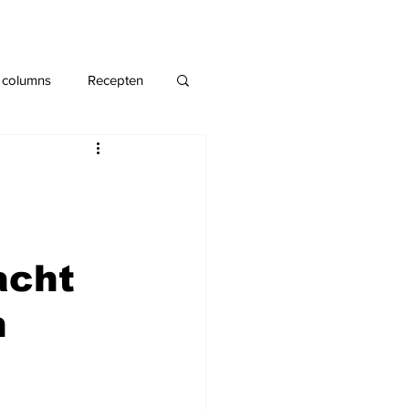
 columns
Recepten
acht
n