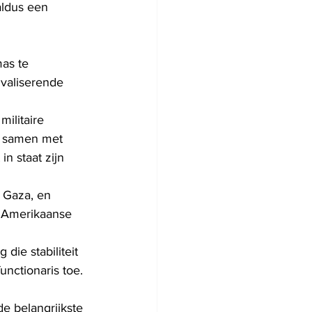
aldus een 
as te 
valiserende 
ilitaire 
, samen met 
n staat zijn 
 Gaza, en 
e Amerikaanse 
die stabiliteit 
unctionaris toe.
e belangrijkste 