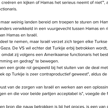
reëren en kijken of Hamas het serieus neemt of niet'", 
tionaris.
jn maar weinig landen bereid om troepen te sturen om Ham
 anders verwikkeld in een vuurgevecht tussen Hamas en ri
an ​​Hamas en Israël.
 deel te nemen, maar Israël verzet zich tegen elke Turkse m
Gaza. De VS wil echter dat Turkije erbij betrokken wordt
 omdat zij volgens een Amerikaanse functionaris het best i
emming en gedrag" te bewegen.
n een grote rol gespeeld bij het sluiten van de deal met
iek op Turkije is zeer contraproductief geweest", aldus d
wust van de zorgen van Israël en werken aan een oplossing 
gen en die voor beide partijen acceptabel is", voegde de f
en bron die nauw betrokken is bij het proces, is een van d