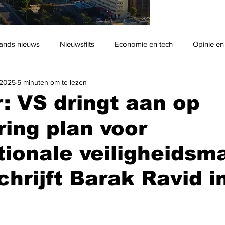
ands nieuws
Nieuwsflits
Economie en tech
Opinie en
 2025
5 minuten om te lezen
Podcast
: VS dringt aan op
ering plan voor
tionale veiligheidsm
chrijft Barak Ravid i