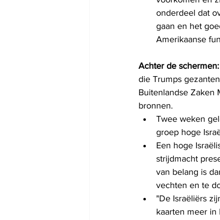
onderdeel dat o
gaan en het goe
Amerikaanse func
Achter de schermen:
die Trumps gezanten 
Buitenlandse Zaken M
bronnen.
Twee weken gele
groep hoge Israë
Een hoge Israëli
strijdmacht pres
van belang is da
vechten en te do
"De Israëliërs z
kaarten meer in