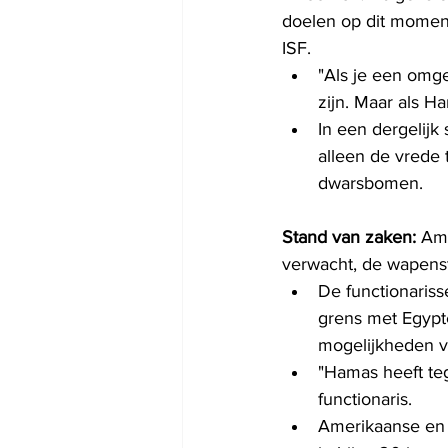
doelen op dit moment
ISF.
"Als je een omge
zijn. Maar als Ha
In een dergelijk
alleen de vrede
dwarsbomen.
Stand van zaken:
 Am
verwacht, de wapenst
De functionariss
grens met Egypte
mogelijkheden 
"Hamas heeft te
functionaris.
Amerikaanse en 