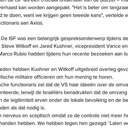
verhaast kan worden aangepakt. "Het is beter om langzaa
d te doen, want we krijgen geen tweede kans", vertelde 
tionaris aan Axios.
 De ISF was een belangrijk gespreksonderwerp tijdens d
Steve Witkoff en Jared Kushner, vicepresident Vance en 
arco Rubio hadden tijdens hun recente bezoeken aan Isr
den hebben Kushner en Witkoff uitgebreid overleg gev
lische militaire officieren om hun mening te horen.
sche functionaris zei dat de VS haar ideeën over de omv
enteerde, terwijl de Israëliërs benadrukten dat de omvang
n de legitimiteit ervan onder de lokale bevolking en de b
den als dat nodig is.
ijn nerveus en sceptisch omdat ze de controle niet meer 
 handen hebben. We hebben tegen hen gezegd: 'Laten we 