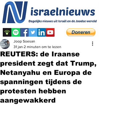
Joop Soesan
31 jan
2 minuten om te lezen
REUTERS: de Iraanse
president zegt dat Trump,
Netanyahu en Europa de
spanningen tijdens de
protesten hebben
aangewakkerd