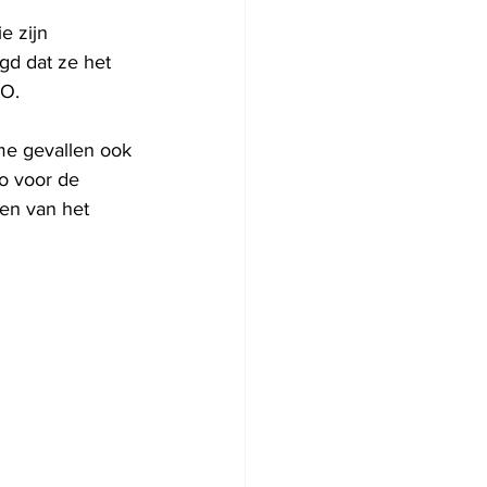
 zijn 
gd dat ze het 
HO.
me gevallen ook 
o voor de 
en van het 