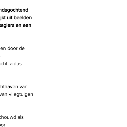
zondagochtend 
kt uit beelden 
sagiers en een 
len door de 
 
cht, aldus 
chthaven van 
van vliegtuigen 
chouwd als 
or 