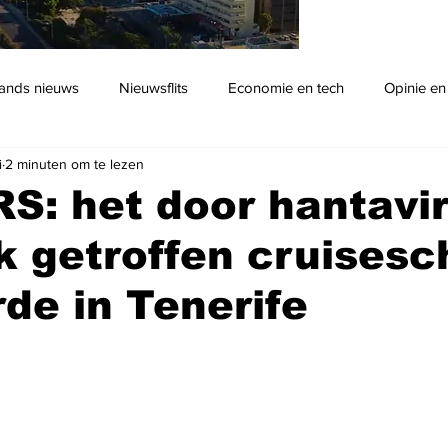
ands nieuws
Nieuwsflits
Economie en tech
Opinie en
i
2 minuten om te lezen
Podcast
S: het door hantavi
k getroffen cruisesc
rde in Tenerife