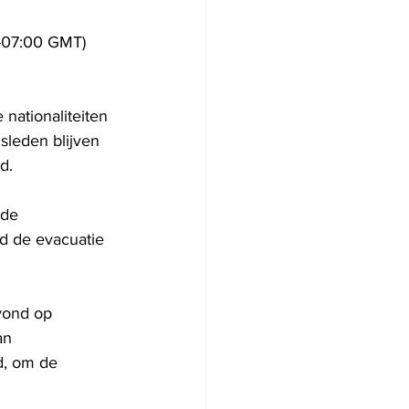
0-07:00 GMT) 
nationaliteiten 
sleden blijven 
d.
 de 
d de evacuatie 
vond op 
an 
d, om de 