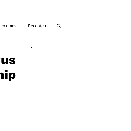
 columns
Recepten
rus
hip