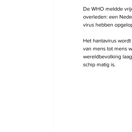
De WHO meldde vrijda
overleden: een Neder
virus hebben opgelop
Het hantavirus wordt
van mens tot mens w
wereldbevolking laag
schip matig is.