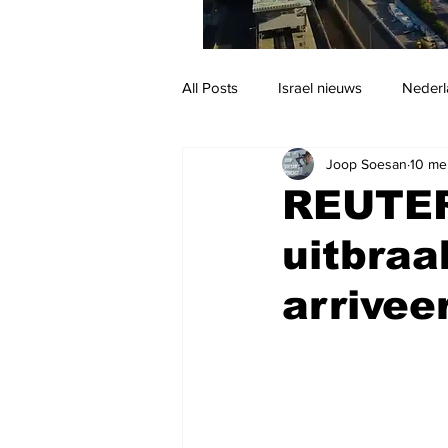
All Posts
Israel nieuws
Nederl
Joop Soesan
10 me
Reizen
Jodendom en cultuur
REUTER
uitbraa
arrivee