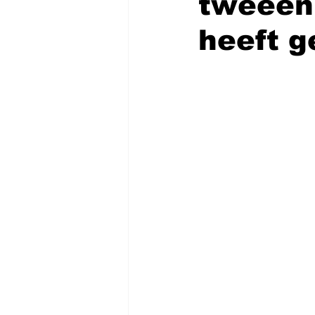
tweeënh
heeft g