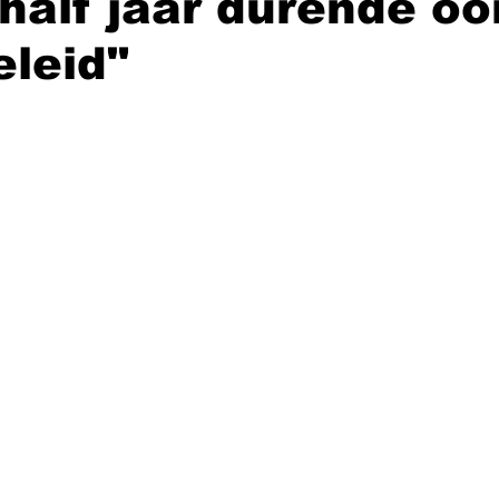
alf jaar durende oo
eleid"