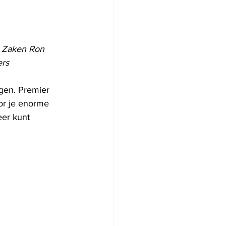
e Zaken Ron 
ers
gen. Premier 
or je enorme 
eer kunt 