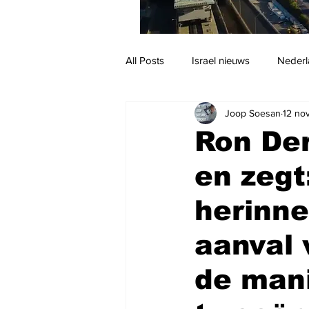
All Posts
Israel nieuws
Nederl
Joop Soesan
12 no
Reizen
Jodendom en cultuur
Ron Der
en zegt
herinn
aanval 
de mani