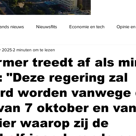
ands nieuws
Nieuwsflits
Economie en tech
Opinie en
v 2025
2 minuten om te lezen
Podcast
mer treedt af als mi
: "Deze regering zal
erd worden vanwege
van 7 oktober en v
er waarop zij de