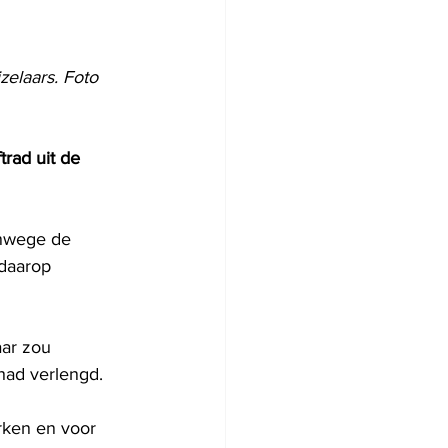
zelaars. Foto 
rad uit de 
anwege de 
daarop 
aar zou 
had verlengd.
rken en voor 