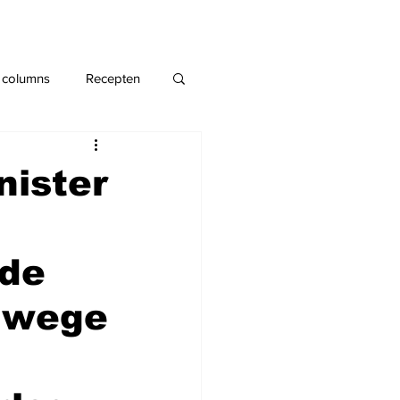
 columns
Recepten
nister
 de
anwege