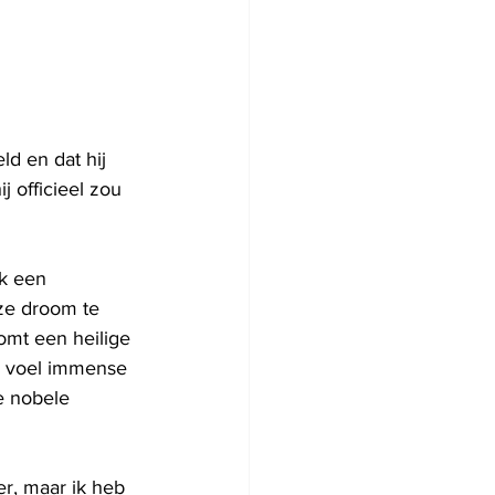
d en dat hij 
 officieel zou 
k een 
ze droom te 
omt een heilige 
Ik voel immense 
e nobele 
r, maar ik heb 