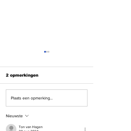
2 opmerkingen
Shabbat Shalom
Shabbat Sha
Plaats een opmerking...
Nieuwste
Ton van Hagen