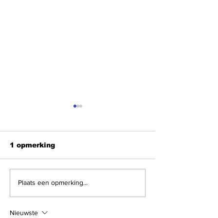
1 opmerking
Shabbat Shalom
Shabbat Sha
Plaats een opmerking...
Nieuwste