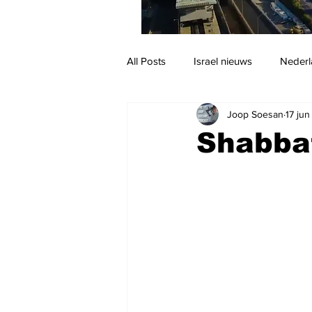
All Posts
Israel nieuws
Nederl
Joop Soesan
17 ju
Reizen
Jodendom en cultuur
Shabba