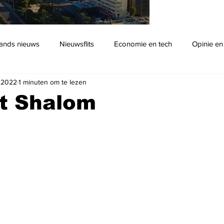
ands nieuws
Nieuwsflits
Economie en tech
Opinie en
n 2022
1 minuten om te lezen
Podcast
t Shalom