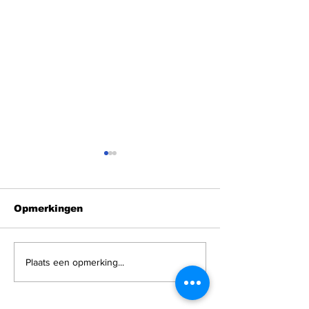
Opmerkingen
Shabbat Shalom
Shabbat Sha
Plaats een opmerking...