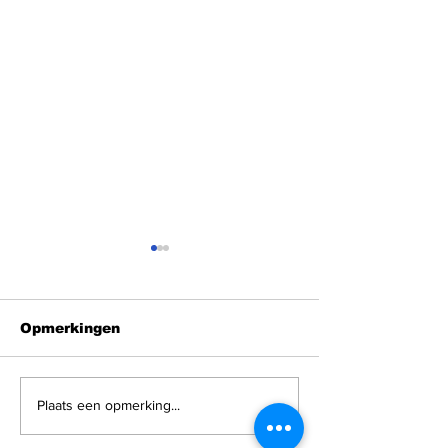
Opmerkingen
Shabbat Shalom
Shabbat Sha
Plaats een opmerking...