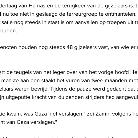
ederlaag van Hamas en de terugkeer van de gijzelaars is. 
 nu toe niet in geslaagd de terreurgroep te ontmantelen,
satie nog steeds in staat is om aanvallen op troepen uit 
houden.
noten houden nog steeds 48 gijzelaars vast, van wie er 
t de teugels van het leger over van het vorige hoofd Herz
de maakte aan een staakt-het-vuren van twee maanden me
jzelaars waren bevrijd. Tijdens de pauze werd gedacht dat 
jn uitgeputte kracht van duizenden strijders had aangevul
tie kwam, was Gaza niet verslagen," zei Zamir, volgens het
nt van Gaza verslagen."