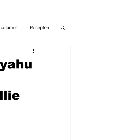
 columns
Recepten
nyahu
e
lie