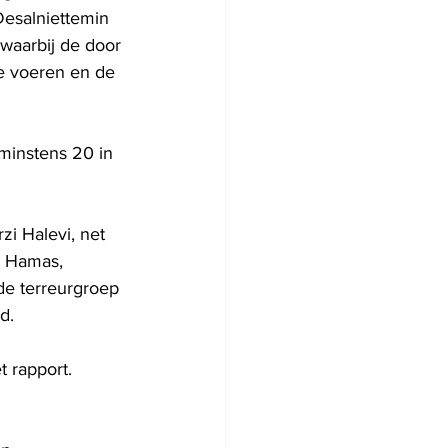
Desalniettemin 
 waarbij de door 
te voeren en de 
minstens 20 in 
i Halevi, net 
t Hamas, 
de terreurgroep 
d.
 rapport. 