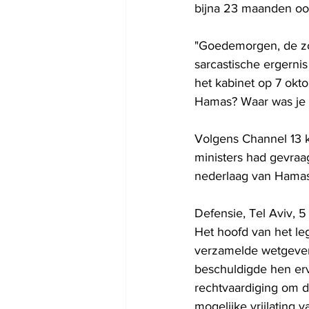
bijna 23 maanden oo
"Goedemorgen, de zon
sarcastische ergerni
het kabinet op 7 okt
Hamas? Waar was je o
Volgens Channel 13 k
ministers had gevraa
nederlaag van Hamas
Defensie, Tel Aviv, 5
Het hoofd van het le
verzamelde wetgevers
beschuldigde hen erv
rechtvaardiging om d
mogelijke vrijlating v