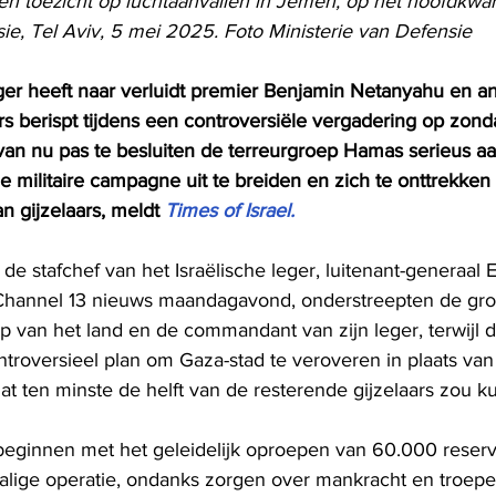
n toezicht op luchtaanvallen in Jemen, op het hoofdkwart
ie, Tel Aviv, 5 mei 2025. Foto Ministerie van Defensie
ger heeft naar verluidt premier Benjamin Netanyahu en a
 berispt tijdens een controversiële vergadering op zond
an nu pas te besluiten de terreurgroep Hamas serieus aa
e militaire campagne uit te breiden en zich te onttrekken
an gijzelaars, meldt 
Times of Israel.
 stafchef van het Israëlische leger, luitenant-generaal E
Channel 13 nieuws maandagavond, onderstreepten de gro
p van het land en de commandant van zijn leger, terwijl d
troversieel plan om Gaza-stad te veroveren in plaats van 
at ten minste de helft van de resterende gijzelaars zou k
eginnen met het geleidelijk oproepen van 60.000 reservi
halige operatie, ondanks zorgen over mankracht en troe