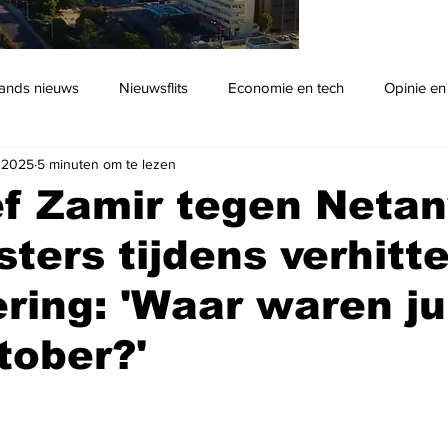
ands nieuws
Nieuwsflits
Economie en tech
Opinie en
 2025
5 minuten om te lezen
Podcast
ef Zamir tegen Neta
sters tijdens verhitt
ring: 'Waar waren jul
tober?'