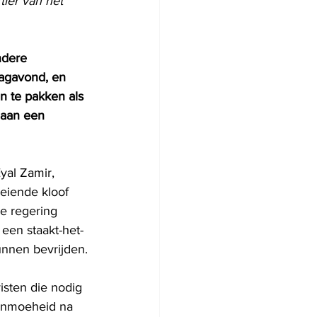
ier van het 
ndere 
agavond, en 
n te pakken als 
 aan een 
yal Zamir, 
eiende kloof 
e regering 
een staakt-het-
unnen bevrijden.
sten die nodig 
penmoeheid na 