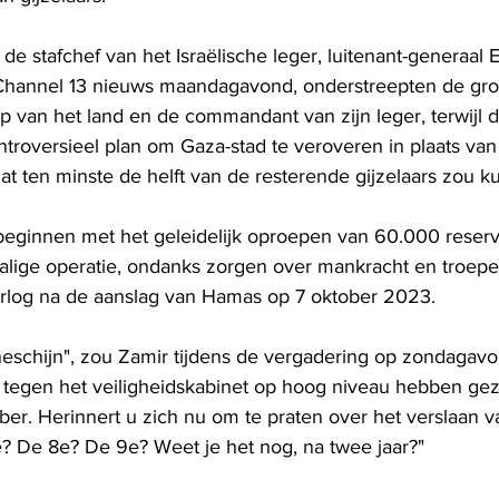
 stafchef van het Israëlische leger, luitenant-generaal E
Channel 13 nieuws maandagavond, onderstreepten de gro
p van het land en de commandant van zijn leger, terwijl d
troversieel plan om Gaza-stad te veroveren in plaats van 
at ten minste de helft van de resterende gijzelaars zou k
eginnen met het geleidelijk oproepen van 60.000 reservi
halige operatie, ondanks zorgen over mankracht en troe
rlog na de aanslag van Hamas op 7 oktober 2023.
schijn", zou Zamir tijdens de vergadering op zondagav
s tegen het veiligheidskabinet op hoog niveau hebben gez
ober. Herinnert u zich nu om te praten over het verslaan 
? De 8e? De 9e? Weet je het nog, na twee jaar?"