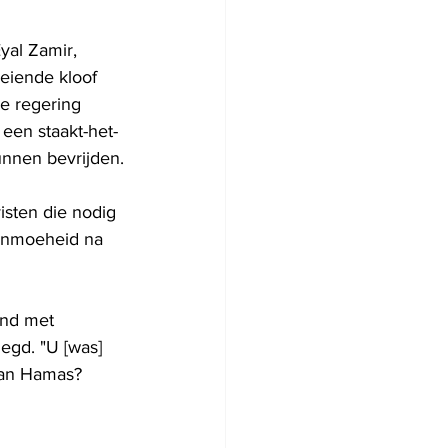
yal Zamir, 
eiende kloof 
e regering 
een staakt-het-
unnen bevrijden.
sten die nodig 
penmoeheid na 
ond met 
egd. "U [was] 
van Hamas? 