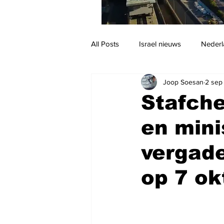
All Posts
Israel nieuws
Nederl
Joop Soesan
2 sep
Reizen
Jodendom en cultuur
Stafch
en mini
vergade
op 7 ok