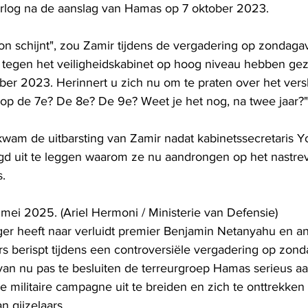
rlog na de aanslag van Hamas op 7 oktober 2023.
 schijnt", zou Zamir tijdens de vergadering op zondaga
s tegen het veiligheidskabinet op hoog niveau hebben gez
ober 2023. Herinnert u zich nu om te praten over het vers
p de 7e? De 8e? De 9e? Weet je het nog, na twee jaar?"
wam de uitbarsting van Zamir nadat kabinetssecretaris Y
gd uit te leggen waarom ze nu aandrongen op het nastre
.
 mei 2025. (Ariel Hermoni / Ministerie van Defensie)
ger heeft naar verluidt premier Benjamin Netanyahu en a
 berispt tijdens een controversiële vergadering op zond
an nu pas te besluiten de terreurgroep Hamas serieus aa
e militaire campagne uit te breiden en zich te onttrekken
an gijzelaars.