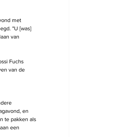
vond met 
egd. "U [was] 
laan van 
ossi Fuchs 
ven van de 
ndere 
agavond, en 
n te pakken als 
 aan een 