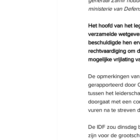
generaal Zamir houde
ministerie van Defens
Het hoofd van het le
verzamelde wetgevers
beschuldigde hen erv
rechtvaardiging om d
mogelijke vrijlating v
De opmerkingen van de
gerapporteerd door 
tussen het leiderscha
doorgaat met een con
vuren na te streven d
De IDF zou dinsdag b
zijn voor de grootsc