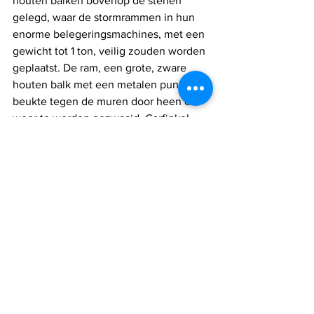
houten balken bovenop de stenen 
gelegd, waar de stormrammen in hun 
enorme belegeringsmachines, met een 
gewicht tot 1 ton, veilig zouden worden 
geplaatst. De ram, een grote, zware 
houten balk met een metalen punt, 
beukte tegen de muren door heen en 
weer te worden gezwaaid. Garfinkel 
suggereert dat de ram in de 
belegeringsmotor aan metalen 
kettingen was opgehangen, omdat 
touwen snel zouden verslijten. Er werd 
inderdaad een ijzeren ketting 
gevonden op de top van de helling bij 
Lachis.
Om meer bevestiging te krijgen, legt 
Garfinkel uit dat hij "opgravingen plant 
in Lachish, aan de uiterste rand van de 