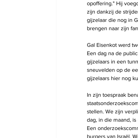
opoffering." Hij voeg
zijn dankzij de strijd
gijzelaar die nog in G
brengen naar zijn fami
Gal Eisenkot werd tw
Een dag na de public
gijzelaars in een tun
sneuvelden op de ee
gijzelaars hier nog ku
In zijn toespraak ben
staatsonderzoekscomm
stellen. We zijn verp
dag, in die maand, i
Een onderzoekscommis
burgers van Israël. 