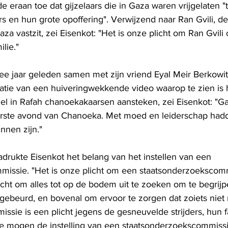
de eraan toe dat gijzelaars die in Gaza waren vrijgelaten 
ers en hun grote opoffering". Verwijzend naar Ran Gvili, de
aza vastzit, zei Eisenkot: "Het is onze plicht om Ran Gvili 
lie."
ee jaar geleden samen met zijn vriend Eyal Meir Berkowi
atie van een huiveringwekkende video waarop te zien is 
nel in Rafah chanoekakaarsen aansteken, zei Eisenkot: "Ga
rste avond van Chanoeka. Met moed en leiderschap had
nnen zijn."
adrukte Eisenkot het belang van het instellen van een 
issie. "Het is onze plicht om een ​​staatsonderzoekscomm
licht om alles tot op de bodem uit te zoeken om te begrijp
s gebeurd, en bovenal om ervoor te zorgen dat zoiets niet
sie is een plicht jegens de gesneuvelde strijders, hun f
We mogen de instelling van een staatsonderzoekscommissie