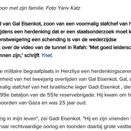
zoon met zijn familie. Foto Yariv Katz
 van Gal Eisenkot, zoon van een voormalig stafchef van he
r tijdens een herdenking dat er een staatsonderzoek moet
enstweigering een schending is van de wederzijdse 
; over de video van de tunnel in Rafah: 'Met goed leider
nen zijn,' schrijft 
Ynet.
e militaire begraafplaats in Herzliya een herdenkingscer
heid van het tweejarig overlijden van Gal Eisenkot. Gal, 
alig stafchef van het Israëlische leger Gadi Eisenkot , di
t 699e bataljon van de 551e reservebrigade. Hij kwam om h
 noorden van Gaza en was 25 jaar oud.
ig in mijn leven", zei Gadi Eisenkot. "Hij en zijn vrienden
 maar rechtvaardige oorlog en toonden daarbij grote vast