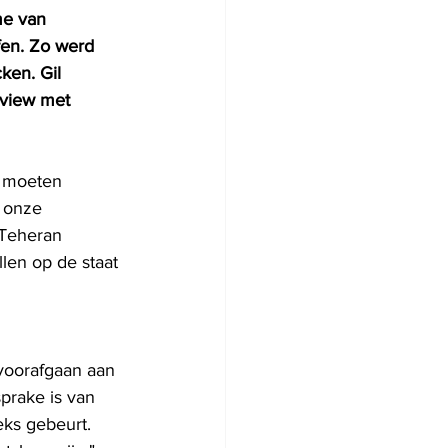
me van 
fen. Zo werd 
ken. Gil 
rview met 
e moeten 
 onze 
 Teheran 
len op de staat 
 voorafgaan aan 
prake is van 
eks gebeurt. 