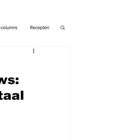
 columns
Recepten
ws:
taal