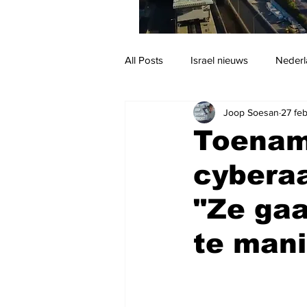
All Posts
Israel nieuws
Nederl
Joop Soesan
27 fe
Reizen
Jodendom en cultuur
Toenam
cybera
"Ze ga
te mani