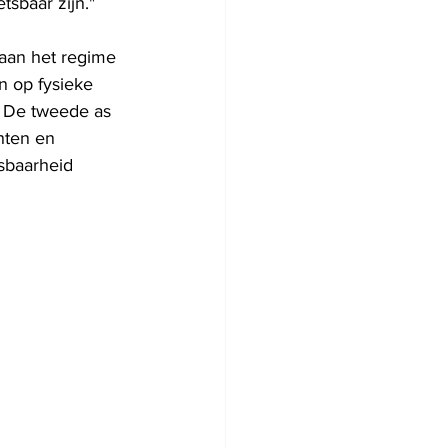
sbaar zijn."
aan het regime 
n op fysieke 
. De tweede as 
hten en 
sbaarheid 