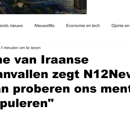
ands nieuws
Nieuwsflits
Economie en tech
Opinie en
b
1 minuten om te lezen
Podcast
e van Iraanse
anvallen zegt N12Ne
an proberen ons men
puleren"