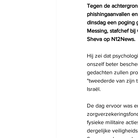
Tegen de achtergron
phishingaanvallen en 
dinsdag een poging g
Messing, stafchef bij
Sheva op N12News.
Hij zei dat psycholo
onszelf beter besche
gedachten zullen pro
"tweederde van zijn t
Israël.
De dag ervoor was e
zorgverzekeringsfonds
fysieke militaire act
dergelijke veiligheids