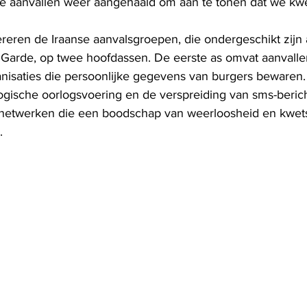
 aanvallen weer aangehaald om aan te tonen dat we kwet
eren de Iraanse aanvalsgroepen, die ondergeschikt zijn 
 Garde, op twee hoofdassen. De eerste as omvat aanvalle
ganisaties die persoonlijke gegevens van burgers bewaren
logische oorlogsvoering en de verspreiding van sms-beric
e netwerken die een boodschap van weerloosheid en kwet
.