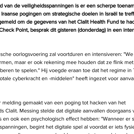
d van de veiligheidsspanningen is er een scherpe toena
Iraanse pogingen om strategische doelen in Israël te tref
emeld om de gegevens van het Clalit Health Fund te hac
 Check Point, besprak dit gisteren (donderdag) in een inte
gische oorlogsvoering zal voortduren en intensiveren: "W
rmen, maar er ook rekening mee houden dat ze flink met
beren te spelen." Hij voegde eraan toe dat het regime in
otale cyberkracht en -middelen" heeft ingezet voor aanval
r melding gemaakt van een poging tot hacken van het 
 Clalit. Messing stelde dat digitale aanvallen doorgaans
ies en ook een psychologisch effect hebben: "Wanneer er s
spanningen, begint het digitale spel al voordat er iets fysi