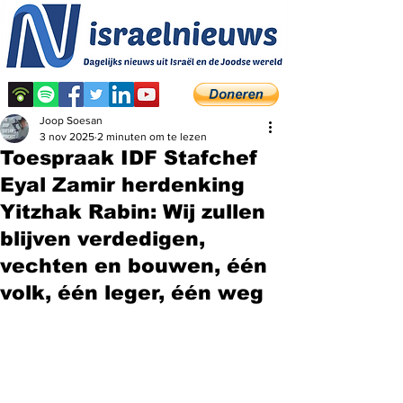
Joop Soesan
3 nov 2025
2 minuten om te lezen
Toespraak IDF Stafchef
Eyal Zamir herdenking
Yitzhak Rabin: Wij zullen
blijven verdedigen,
vechten en bouwen, één
volk, één leger, één weg