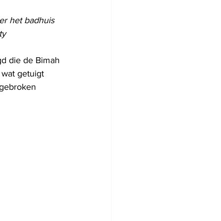
er het badhuis 
ty
gd die de Bimah 
 wat getuigt 
afgebroken 