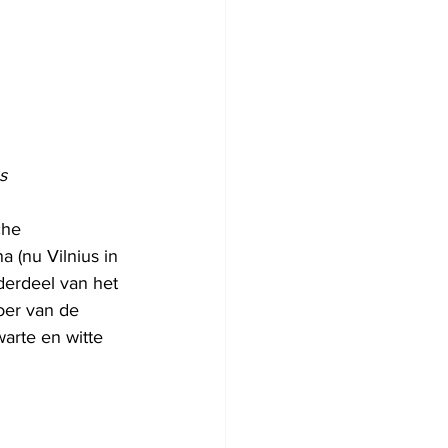
s
che 
 (nu Vilnius in 
derdeel van het 
oer van de 
arte en witte 