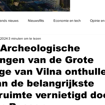
ands nieuws
Nieuwsflits
Economie en tech
Opinie en
l 2024
3 minuten om te lezen
Podcast
 Archeologische
ngen van de Grote
e van Vilna onthull
an de belangrijkste
uimte vernietigd do