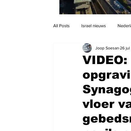
All Posts
Israel nieuws
Nederl
Joop Soesan
26 ju
Reizen
Jodendom en cultuur
VIDEO:
opgravi
Synagog
vloer v
gebedsr