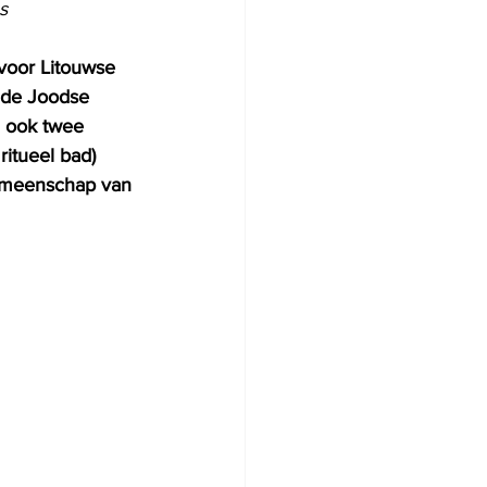
s
 voor Litouwse 
 de Joodse 
 ook twee 
itueel bad) 
gemeenschap van 