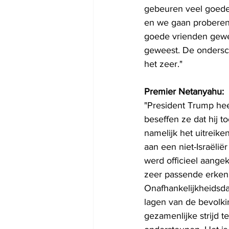
gebeuren veel goede
en we gaan proberen d
goede vrienden gewees
geweest. De ondersch
het zeer."
Premier Netanyahu:
"President Trump heef
beseffen ze dat hij 
namelijk het uitreiken
aan een niet-Israëlië
werd officieel aange
zeer passende erkenn
Onafhankelijkheidsdag
lagen van de bevolki
gezamenlijke strijd t