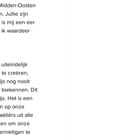
Midden-Oosten 
 Jullie zijn 
is mij een eer 
 ik waardeer 
iteindelijk 
te creëren, 
ijs nog nooit 
p toekennen. Dit 
s. Het is een 
en op onze 
liërs uit alle 
n en om onze 
rnietigen te 