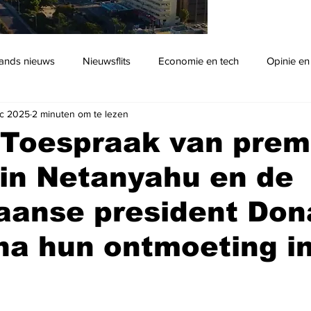
ands nieuws
Nieuwsflits
Economie en tech
Opinie en
c 2025
2 minuten om te lezen
Podcast
 Toespraak van prem
in Netanyahu en de
aanse president Don
a hun ontmoeting in