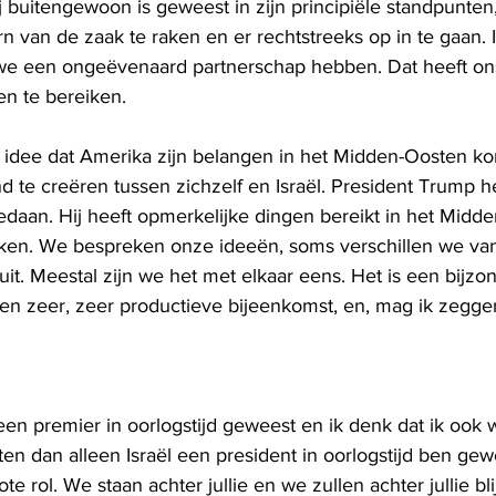
ij buitengewoon is geweest in zijn principiële standpunten,
 van de zaak te raken en er rechtstreeks op in te gaan. Ik
we een ongeëvenaard partnerschap hebben. Dat heeft ons 
n te bereiken.
idee dat Amerika zijn belangen in het Midden-Oosten ko
d te creëren tussen zichzelf en Israël. President Trump he
daan. Hij heeft opmerkelijke dingen bereikt in het Midd
n. We bespreken onze ideeën, soms verschillen we van
t. Meestal zijn we het met elkaar eens. Het is een bijzon
en zeer, zeer productieve bijeenkomst, en, mag ik zegge
 is een premier in oorlogstijd geweest en ik denk dat ik ook
ten dan alleen Israël een president in oorlogstijd ben gew
te rol. We staan ​​achter jullie en we zullen achter jullie bli