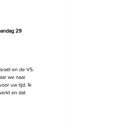
aandag 29 
sraël en de VS. 
waar we naar 
or uw tijd. Ik 
erkt en dat 