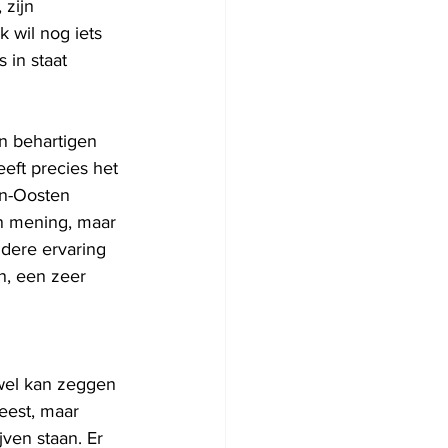
 zijn 
 wil nog iets 
in staat 
n behartigen 
eft precies het 
en-Oosten 
 mening, maar 
dere ervaring 
n, een zeer 
 wel kan zeggen 
eest, maar 
jven staan. Er 