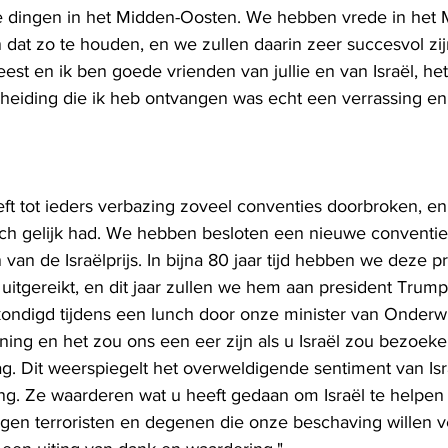
 dingen in het Midden-Oosten. We hebben vrede in het 
at zo te houden, en we zullen daarin zeer succesvol zijn.
t en ik ben goede vrienden van jullie en van Israël, het 
eiding die ik heb ontvangen was echt een verrassing en
t tot ieders verbazing zoveel conventies doorbroken, en u
toch gelijk had. We hebben besloten een nieuwe conventie 
 van de Israëlprijs. In bijna 80 jaar tijd hebben we deze pr
r uitgereikt, en dit jaar zullen we hem aan president Trum
kondigd tijdens een lunch door onze minister van Onderwij
ing en het zou ons een eer zijn als u Israël zou bezoek
. Dit weerspiegelt het overweldigende sentiment van Israë
ng. Ze waarderen wat u heeft gedaan om Israël te helpe
egen terroristen en degenen die onze beschaving willen ve