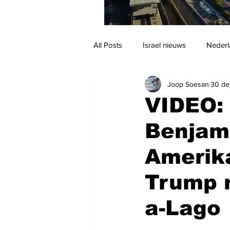
All Posts
Israel nieuws
Nederl
Joop Soesan
30 de
Reizen
Jodendom en cultuur
VIDEO:
Benjam
Amerik
Trump n
a-Lago