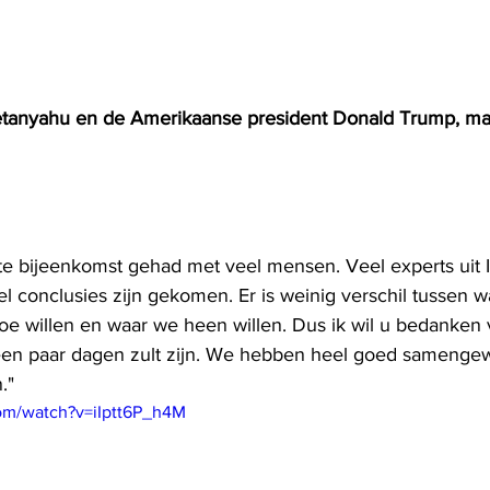
tanyahu en de Amerikaanse president Donald Trump, m
 bijeenkomst gehad met veel mensen. Veel experts uit I
el conclusies zijn gekomen. Er is weinig verschil tussen 
oe willen en waar we heen willen. Dus ik wil u bedanken vo
een paar dagen zult zijn. We hebben heel goed samengew
."
om/watch?v=iIptt6P_h4M