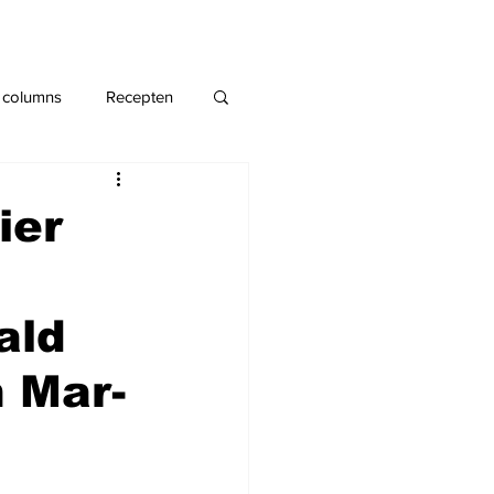
 columns
Recepten
ier
ald
 Mar-