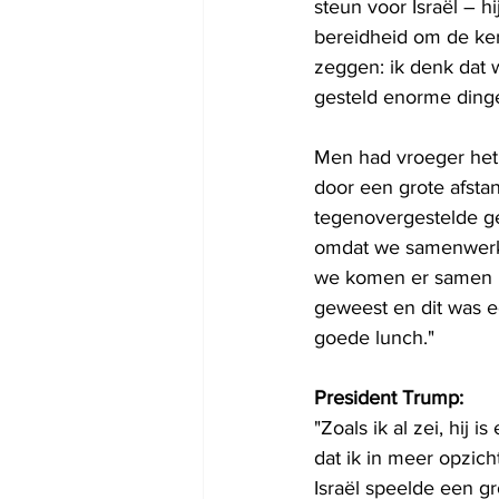
steun voor Israël – h
bereidheid om de kern
zeggen: ik denk dat 
gesteld enorme dinge
Men had vroeger het 
door een grote afstan
tegenovergestelde ge
omdat we samenwerke
we komen er samen ui
geweest en dit was e
goede lunch."
President Trump:
"Zoals ik al zei, hij
dat ik in meer opzich
Israël speelde een gro