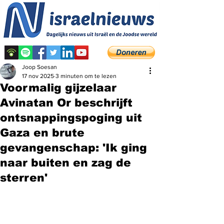
Joop Soesan
17 nov 2025
3 minuten om te lezen
Voormalig gijzelaar
Avinatan Or beschrijft
ontsnappingspoging uit
Gaza en brute
gevangenschap: 'Ik ging
naar buiten en zag de
sterren'