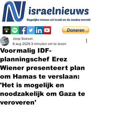
Joop Soesan
6 aug 2025
3 minuten om te lezen
Voormalig IDF-
planningschef Erez
Wiener presenteert plan
om Hamas te verslaan:
'Het is mogelijk en
noodzakelijk om Gaza te
veroveren'