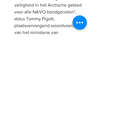
veiligheid in het Arctische gebied 
voor alle NAVO-bondgenoten", 
aldus Tommy Pigott, 
plaatsvervangend woordvoerder 
van het ministerie van 
Buitenlandse Zaken, in een 
verklaring.
Verschillende Amerikaanse 
functionarissen, waaronder Vance, 
hebben de afgelopen 24 uur 
geprobeerd de retoriek rond 
Groenland te temperen. Deense 
functionarissen zeggen dat het 
voor hen vooral gaat om wat Trump 
zelf zegt.
Wat volgt:
 de Deense minister van 
Buitenlandse Zaken Lars Lokke 