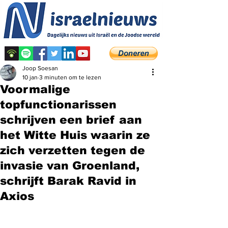
Joop Soesan
10 jan
3 minuten om te lezen
Voormalige
topfunctionarissen
schrijven een brief aan
het Witte Huis waarin ze
zich verzetten tegen de
invasie van Groenland,
schrijft Barak Ravid in
Axios