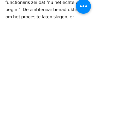
functionaris zei dat "nu het echte werk 
begint". De ambtenaar benadrukte dat 
om het proces te laten slagen, er 
behoefte is aan "mensen die weten hoe 
ze een gemeente moeten besturen, 
hoe ze een waterrioolinstallatie moeten 
bouwen en runnen. Mensen van de 
lokale overheid. Het is een enorme 
uitdaging."
De uitdaging is nog groter omdat 
een groot deel van Gaza puin is.
"Alleen al het verplaatsen van het 
puin zal moeilijk zijn", zei de 
ambtenaar.
Een ander belangrijk probleem is 
hoe beton in Gaza kan worden 
toegelaten en tegelijkertijd kan 
worden voorkomen dat het in 
handen valt van Hamas, dat de 