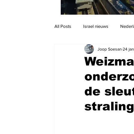
All Posts
Israel nieuws
Nederl
Joop Soesan
24 jan
Reizen
Jodendom en cultuur
Weizman
onderzo
de sleu
stralin