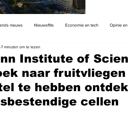
ands nieuws
Nieuwsflits
Economie en tech
Opinie en
7 minuten om te lezen
Podcast
n Institute of Scie
ek naar fruitvliegen
tel te hebben ontdek
gsbestendige cellen