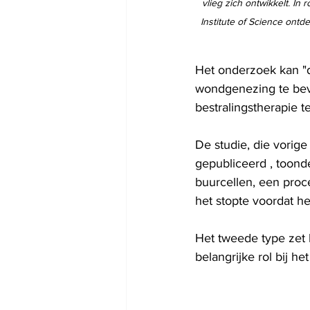
vlieg zich ontwikkelt. I
Institute of Science ont
Het onderzoek kan "d
wondgenezing te bevo
bestralingstherapie t
De studie, die vorig
gepubliceerd , toond
buurcellen, een proc
het stopte voordat he
Het tweede type zet 
belangrijke rol bij h