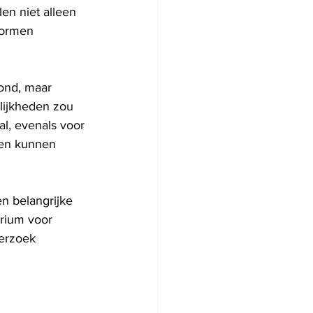
en niet alleen 
vormen 
ond, maar 
lijkheden zou 
l, evenals voor 
len kunnen 
n belangrijke 
orium voor 
derzoek 