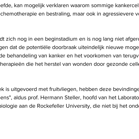
rleefde, kan mogelijk verklaren waarom sommige kankercell
en chemotherapie en bestraling, maar ook in agressievere 
t zich nog in een beginstadium en is nog lang niet afger
n dat de potentiële doorbraak uiteindelijk nieuwe moge
de behandeling van kanker en het voorkomen van terugva
therapieën die het herstel van wonden door gezonde cel
k is uitgevoerd met fruitvliegen, hebben deze bevindinge
ens", aldus prof. Hermann Steller, hoofd van het Laborat
logie aan de Rockefeller University, die niet bij het on