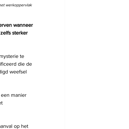
het werkoppervlak 
terven wanneer 
zelfs sterker 
mysterie te 
ficeerd die de 
digd weefsel 
e een manier 
t 
anval op het 