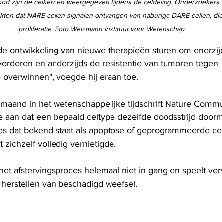
n rood zijn de celkernen weergegeven tijdens de celdeling. Onderzoeker
dekten dat NARE-cellen signalen ontvangen van naburige DARE-cellen, die
proliferatie. Foto Weizmann Instituut voor Wetenschap
e ontwikkeling van nieuwe therapieën sturen om enerzij
rderen en anderzijds de resistentie van tumoren tegen 
e overwinnen", voegde hij eraan toe.
e maand in het wetenschappelijke tijdschrift Nature Comm
e aan dat een bepaald celtype dezelfde doodsstrijd doorma
es dat bekend staat als apoptose of geprogrammeerde ce
t zichzelf volledig vernietigde.
het afstervingsproces helemaal niet in gang en speelt ve
et herstellen van beschadigd weefsel.