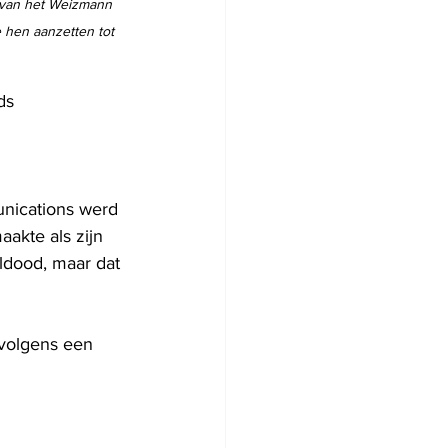
s van het Weizmann 
 hen aanzetten tot 
ds 
unications werd 
akte als zijn 
ldood, maar dat 
rvolgens een 