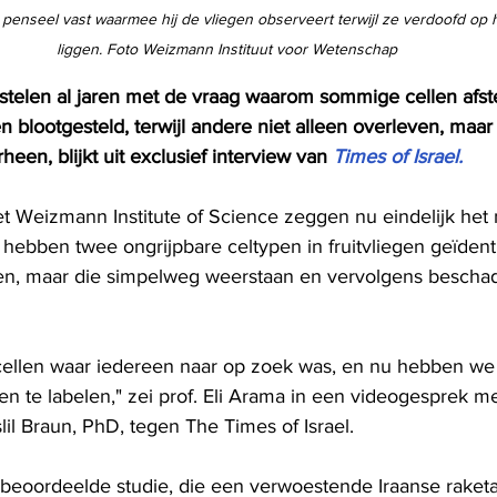
penseel vast waarmee hij de vliegen observeert terwijl ze verdoofd op 
liggen. Foto Weizmann Instituut voor Wetenschap
telen al jaren met de vraag waarom sommige cellen afs
n blootgesteld, terwijl andere niet alleen overleven, maar 
en, blijkt uit exclusief interview van 
Times of Israel.
 Weizmann Institute of Science zeggen nu eindelijk het 
hebben twee ongrijpbare celtypen in fruitvliegen geïdenti
en, maar die simpelweg weerstaan ​​en vervolgens bescha
e cellen waar iedereen naar op zoek was, en nu hebben w
n te labelen," zei prof. Eli Arama in een videogesprek me
il Braun, PhD, tegen The Times of Israel.
eoordeelde studie, die een verwoestende Iraanse raketa