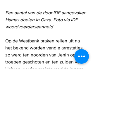
Een aantal van de door IDF aangevallen 
Hamas doelen in Gaza. Foto via IDF 
woordvoerderseenheid
Op de Westbank braken rellen uit na 
het bekend worden vand e arrestaties, 
zo werd ten noorden van Jenin op IDF-
troepen geschoten en ten zuiden van 
Hebron werden molotovcocktails naar 
een militaire post gegooid. Militairen 
schoten daarop op de verdachten 
waarbij een van hen werd geraakt. Er 
waren geen slachtoffers onder de 
troepen, aldus de IDF 
woordvoerderseenheid.
De politie heeft inmiddels laten weten 