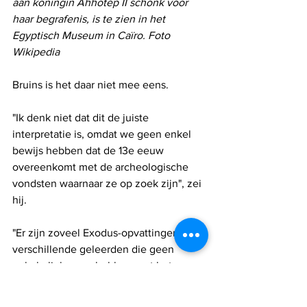
aan koningin Ahhotep II schonk voor 
haar begrafenis, is te zien in het 
Egyptisch Museum in Caïro. Foto 
Wikipedia
Bruins is het daar niet mee eens.
"Ik denk niet dat dit de juiste 
interpretatie is, omdat we geen enkel 
bewijs hebben dat de 13e eeuw 
overeenkomt met de archeologische 
vondsten waarnaar ze op zoek zijn", zei 
hij.
"Er zijn zoveel Exodus-opvattingen van 
verschillende geleerden die geen 
enkele link meer hebben met het 
Bijbelse verslag", voegde hij eraan toe. 
"Als je de verbinding met het Bijbelse 