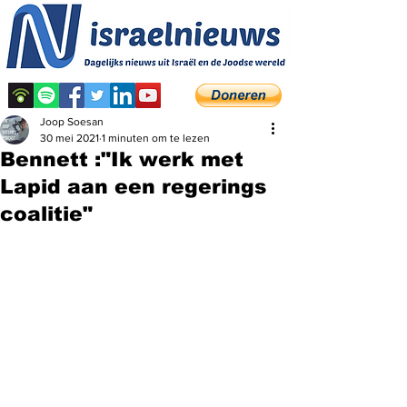
Joop Soesan
30 mei 2021
1 minuten om te lezen
Bennett :"Ik werk met
Lapid aan een regerings
coalitie"