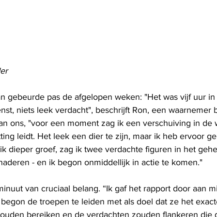
er
n gebeurde pas de afgelopen weken: "Het was vijf uur in 
nst, niets leek verdacht", beschrijft Ron, een waarnemer 
aan ons, "voor een moment zag ik een verschuiving in de 
ng leidt. Het leek een dier te zijn, maar ik heb ervoor ge
 ik dieper groef, zag ik twee verdachte figuren in het gehe
aderen - en ik begon onmiddellijk in actie te komen."
 minuut van cruciaal belang. “Ik gaf het rapport door aan mi
gon de troepen te leiden met als doel dat ze het exacte
d zouden bereiken en de verdachten zouden flankeren die 