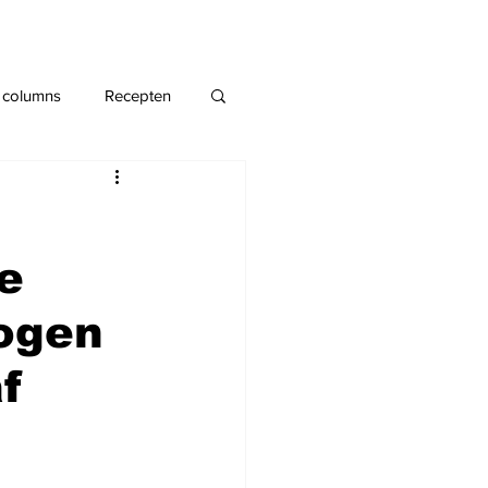
 columns
Recepten
ke
 ogen
f