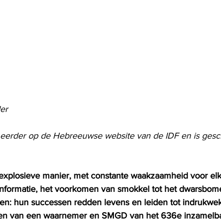
er
n eerder op de Hebreeuwse website van de IDF en is ges
explosieve manier, met constante waakzaamheid voor elk
informatie, het voorkomen van smokkel tot het dwarsbom
agen: hun successen redden levens en leiden tot indrukw
den van een waarnemer en SMGD van het 636e inzamelbat