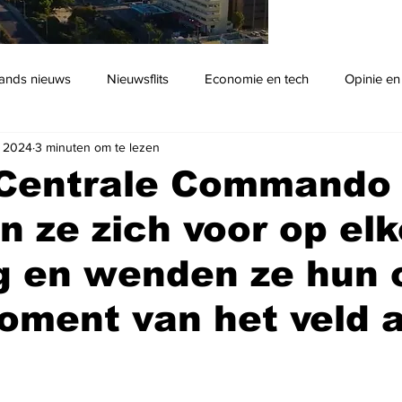
ands nieuws
Nieuwsflits
Economie en tech
Opinie en
t 2024
3 minuten om te lezen
Podcast
t Centrale Commando
n ze zich voor op el
g en wenden ze hun
ment van het veld a