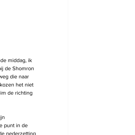
de middag, ik 
bij de Shomron 
weg die naar 
kozen het niet 
im de richting 
jn 
 punt in de 
de nederzetting 