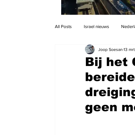
All Posts
Israel nieuws
Nederl
Joop Soesan
13 mr
Reizen
Jodendom en cultuur
Bij he
bereide
dreigin
geen mo