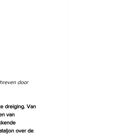
chreven door 
e dreiging. Van 
en van 
ekkende 
aljon over de 