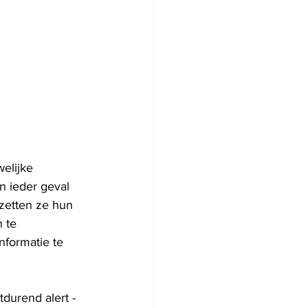
elijke 
n ieder geval 
zetten ze hun 
 te 
formatie te 
durend alert - 