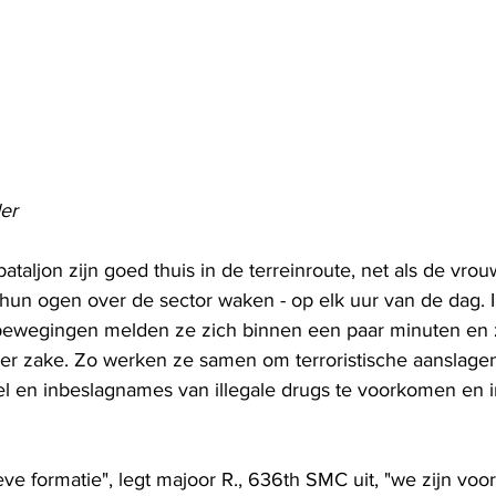
er
ataljon zijn goed thuis in de terreinroute, net als de vrouw
un ogen over de sector waken - op elk uur van de dag. I
 bewegingen melden ze zich binnen een paar minuten en 
 ter zake. Zo werken ze samen om terroristische aanslagen
en inbeslagnames van illegale drugs te voorkomen en in
ve formatie", legt majoor R., 636th SMC uit, "we zijn voort