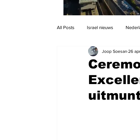
All Posts
Israel nieuws
Nederl
Joop Soesan
26 ap
Reizen
Jodendom en cultuur
Ceremon
Excell
uitmun