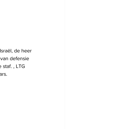
sraël, de heer 
 van defensie 
staf. , LTG 
rs.  