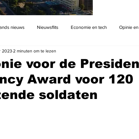
ands nieuws
Nieuwsflits
Economie en tech
Opinie en
r 2023
2 minuten om te lezen
Podcast
ie voor de Presiden
ency Award voor 120
tende soldaten