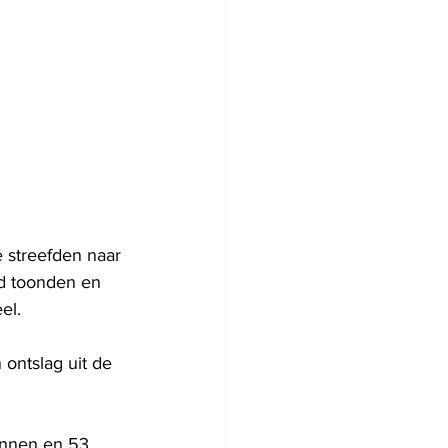
streefden naar 
id toonden en 
el.
ontslag uit de 
annen en 53 