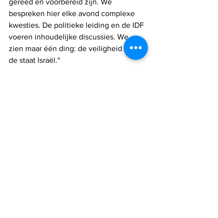
gereed en voorbereid zijn. We 
bespreken hier elke avond complexe 
kwesties. De politieke leiding en de IDF 
voeren inhoudelijke discussies. We 
zien maar één ding: de veiligheid van 
de staat Israël."
Israël
IDF
Gaza
Hamas
Israel nieuws
Alles weergeven
Recente blogposts