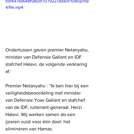
b5f447da648f580d17079227ada0f/1080p/mp
4/file.mp4
Ondertussen gaven premier Netanyahu, 
minister van Defensie Gallant en IDF 
stafchef Halevi, de volgende verklaring 
af:
Premier Netanyahu : “Ik ben hier bij een 
veiligheidsbeoordeling met minister 
van Defensie Yoav Gallant en stafchef 
van de IDF, luitenant-generaal. Herzi 
Halevi. Wij werken samen als een 
ijzeren vuist voor één doel: het 
elimineren van Hamas.